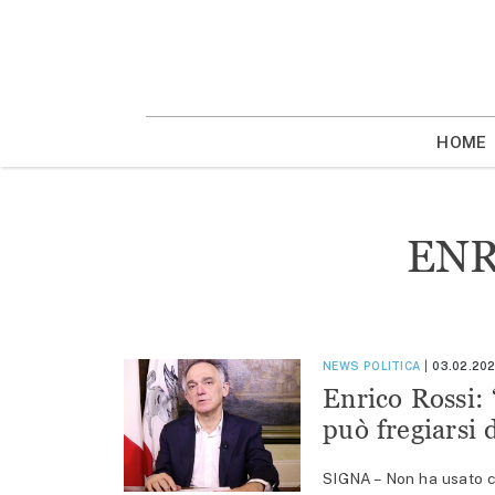
Vai
la
contenuto
HOME
ENR
NEWS
POLITICA
03.02.202
Enrico Rossi: 
può fregiarsi 
SIGNA – Non ha usato c