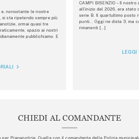
CAMPI BISENZIO – Il nostro au
all’inizio del 2026, era stato
e, nonostante le nostre
serie B. Il quartultimo posto
 si sta ripetendo sempre più
punti… Oggi ne dista 3, ma co
anotizie, ormai quasi tre
rimanenti […]
raticamente, spazio ai nostri
tidianamente pubblichiamo. E
LEGGI 
RIALI
CHIEDI AL COMANDANTE
er Piananotizie. Quella con il comandante della Polizia municipale s