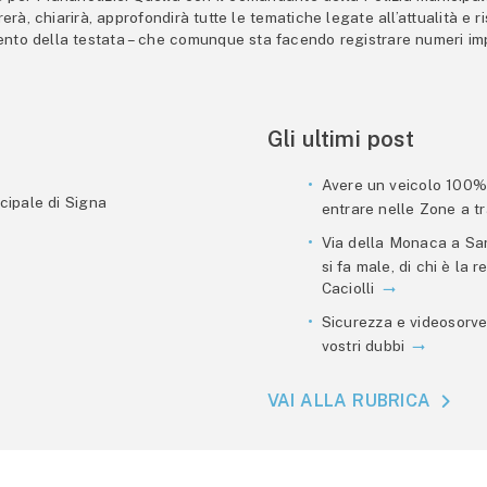
trerà, chiarirà, approfondirà tutte le tematiche legate all’attualità e
mento della testata – che comunque sta facendo registrare numeri imp
Gli ultimi post
Avere un veicolo 100% e
cipale di Signa
entrare nelle Zone a tra
Via della Monaca a San
si fa male, di chi è la
Caciolli
Sicurezza e videosorve
vostri dubbi
VAI ALLA RUBRICA