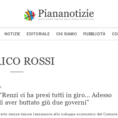
Piana Notizie
Le notizie della Piana
NOTIZIE
EDITORIALE
CHI SIAMO
PUBBLICITÀ
CO
MOSTRA/NASCONDI CERCA
ICO ROSSI
1
“Renzi ci ha presi tutti in giro… Adesso
di aver buttato giù due governi”
erto mezze misure l’assessore allo sviluppo economico del Comune 