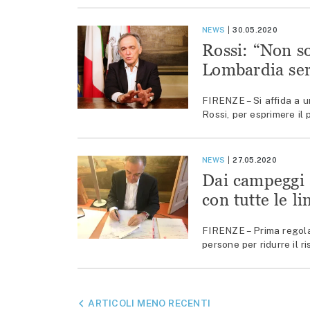
NEWS
30.05.2020
Rossi: “Non so
Lombardia ser
FIRENZE – Si affida a 
Rossi, per esprimere il 
NEWS
27.05.2020
Dai campeggi a
con tutte le l
FIRENZE – Prima regola,
persone per ridurre il r
NAVIGAZIONE
ARTICOLI MENO RECENTI