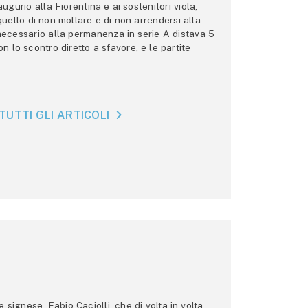
gurio alla Fiorentina e ai sostenitori viola,
 quello di non mollare e di non arrendersi alla
 necessario alla permanenza in serie A distava 5
n lo scontro diretto a sfavore, e le partite
TUTTI GLI ARTICOLI
ignese, Fabio Caciolli, che di volta in volta,