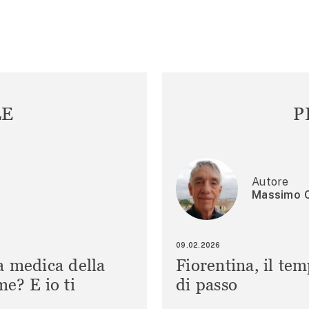
LE
P
Autore
Massimo C
09.02.2026
a medica della
Fiorentina, il te
e? E io ti
di passo