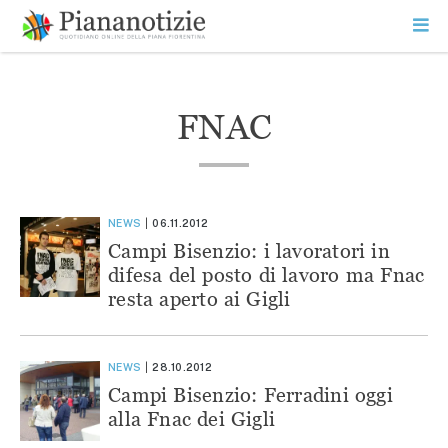
Vai
la
SEARCH
ME
contenuto
PR
Piana Notizie
Le notizie della Piana
FNAC
NEWS
06.11.2012
Campi Bisenzio: i lavoratori in
difesa del posto di lavoro ma Fnac
resta aperto ai Gigli
NEWS
28.10.2012
Campi Bisenzio: Ferradini oggi
alla Fnac dei Gigli