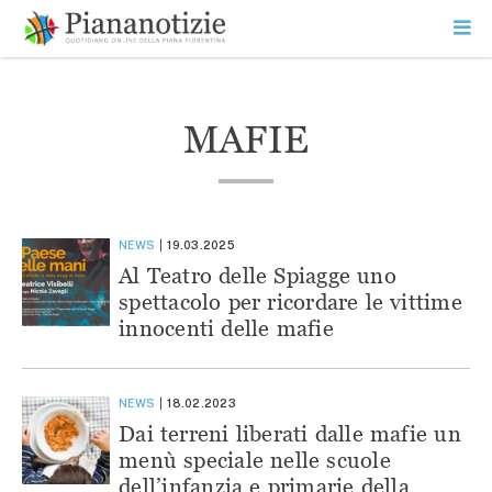
Vai
la
SEARCH
ME
contenuto
PR
Piana Notizie
Le notizie della Piana
MAFIE
NEWS
19.03.2025
Al Teatro delle Spiagge uno
spettacolo per ricordare le vittime
innocenti delle mafie
NEWS
18.02.2023
Dai terreni liberati dalle mafie un
menù speciale nelle scuole
dell’infanzia e primarie della