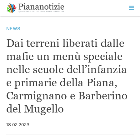
Vai
la
SEARCH
ME
contenuto
PR
Piana Notizie
Le notizie della Piana
NEWS
Dai terreni liberati dalle
mafie un menù speciale
nelle scuole dell’infanzia
e primarie della Piana,
Carmignano e Barberino
del Mugello
18.02.2023