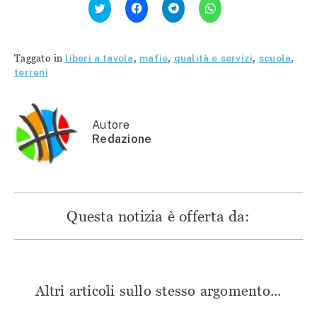
clic
clic
clic
clic
qui
per
per
per
per
condividere
condividere
condividere
condividere
su
su
su
su
Facebook
Telegram
WhatsApp
Twitter
(Si
(Si
(Si
Taggato in
liberi a tavola
,
mafie
,
qualità e servizi
,
scuola
,
(Si
apre
apre
apre
apre
in
in
in
terreni
in
una
una
una
una
nuova
nuova
nuova
nuova
finestra)
finestra)
finestra)
finestra)
Autore
Redazione
Questa notizia è offerta da:
Altri articoli sullo stesso argomento...