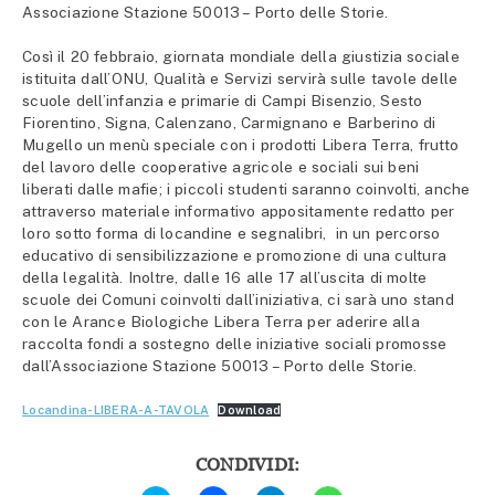
Associazione Stazione 50013 – Porto delle Storie.
Così il 20 febbraio, giornata mondiale della giustizia sociale
istituita dall’ONU, Qualità e Servizi servirà sulle tavole delle
scuole dell’infanzia e primarie di Campi Bisenzio, Sesto
Fiorentino, Signa, Calenzano, Carmignano e Barberino di
Mugello un menù speciale con i prodotti Libera Terra, frutto
del lavoro delle cooperative agricole e sociali sui beni
liberati dalle mafie; i piccoli studenti saranno coinvolti, anche
attraverso materiale informativo appositamente redatto per
loro sotto forma di locandine e segnalibri, in un percorso
educativo di sensibilizzazione e promozione di una cultura
della legalità. Inoltre, dalle 16 alle 17 all’uscita di molte
scuole dei Comuni coinvolti dall’iniziativa, ci sarà uno stand
con le Arance Biologiche Libera Terra per aderire alla
raccolta fondi a sostegno delle iniziative sociali promosse
dall’Associazione Stazione 50013 – Porto delle Storie.
Locandina-LIBERA-A-TAVOLA
Download
CONDIVIDI:
Fai
Fai
Fai
Fai