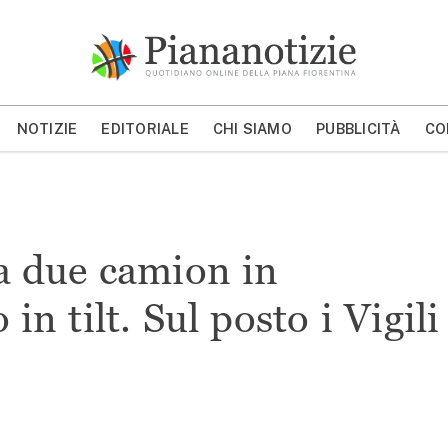
Piana Notizie
Le notizie della Piana
NOTIZIE
EDITORIALE
CHI SIAMO
PUBBLICITÀ
CO
MOSTRA/NASCONDI CERCA
 due camion in
 in tilt. Sul posto i Vigili