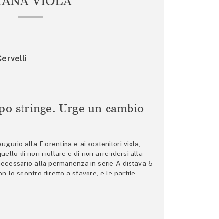
IANA VIOLA
ervelli
mpo stringe. Urge un cambio
gurio alla Fiorentina e ai sostenitori viola,
 quello di non mollare e di non arrendersi alla
 necessario alla permanenza in serie A distava 5
n lo scontro diretto a sfavore, e le partite