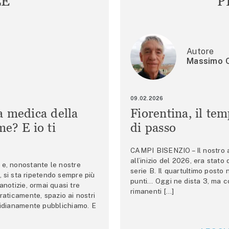
LE
P
Autore
Massimo C
09.02.2026
a medica della
Fiorentina, il te
e? E io ti
di passo
CAMPI BISENZIO – Il nostro au
all’inizio del 2026, era stato
e, nonostante le nostre
serie B. Il quartultimo posto
 si sta ripetendo sempre più
punti… Oggi ne dista 3, ma co
anotizie, ormai quasi tre
rimanenti […]
raticamente, spazio ai nostri
tidianamente pubblichiamo. E