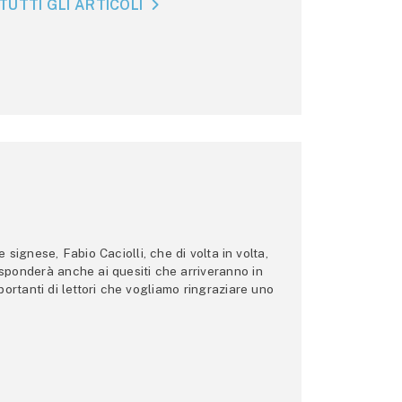
TUTTI GLI ARTICOLI
ignese, Fabio Caciolli, che di volta in volta,
 risponderà anche ai quesiti che arriveranno in
ortanti di lettori che vogliamo ringraziare uno