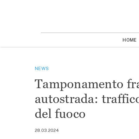
Vai
la
contenuto
HOME
NEWS
Tamponamento fra
autostrada: traffico
del fuoco
28.03.2024