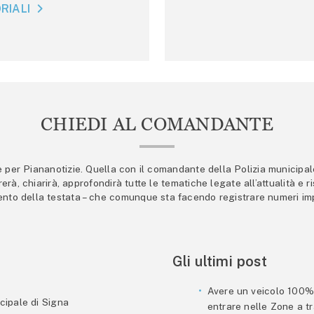
RIALI
CHIEDI AL COMANDANTE
er Piananotizie. Quella con il comandante della Polizia municipale s
trerà, chiarirà, approfondirà tutte le tematiche legate all’attualità e
mento della testata – che comunque sta facendo registrare numeri imp
Gli ultimi post
Avere un veicolo 100% e
cipale di Signa
entrare nelle Zone a tra