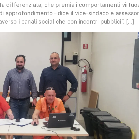
ta differenziata, che premia i comportamenti virtuos
di approfondimento – dice il vice-sindaco e assesso
verso i canali social che con incontri pubblici”. […]