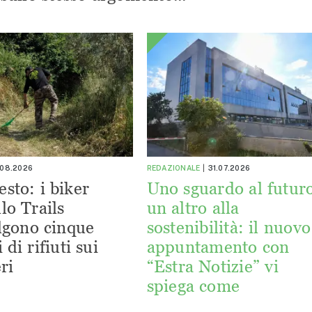
.08.2026
REDAZIONALE
31.07.2026
esto: i biker
Uno sguardo al futuro
lo Trails
un altro alla
lgono cinque
sostenibilità: il nuovo
 di rifiuti sui
appuntamento con
ri
“Estra Notizie” vi
spiega come