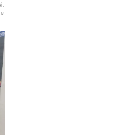
i,
re