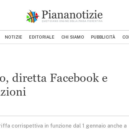
Piana Notizie
Le notizie della Piana
NOTIZIE
EDITORIALE
CHI SIAMO
PUBBLICITÀ
CO
MOSTRA/NASCONDI CERCA
o, diretta Facebook e
razioni
iffa corrispettiva in funzione dal 1 gennaio anche a