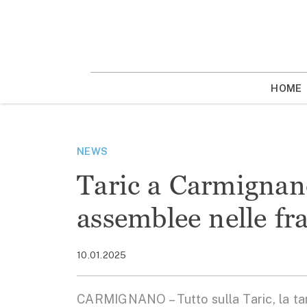
Vai
la
contenuto
HOME
NEWS
Taric a Carmignan
assemblee nelle f
10.01.2025
CARMIGNANO – Tutto sulla Taric, la tar