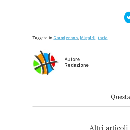
Taggato in
Carmignano
,
Migaldi
,
taric
Autore
Redazione
Questa 
Altri articol