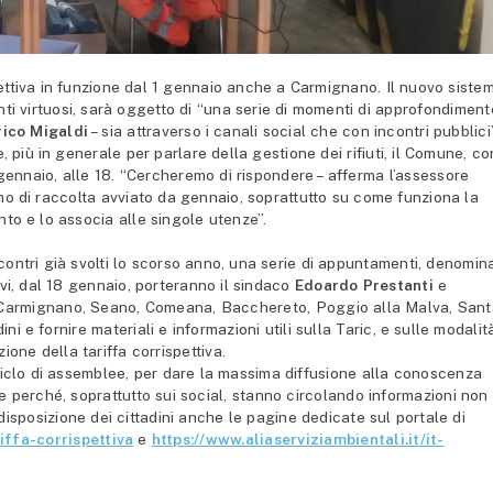
ettiva in funzione dal 1 gennaio anche a Carmignano. Il nuovo siste
ti virtuosi, sarà oggetto di “una serie di momenti di approfondiment
ico Migaldi
– sia attraverso i canali social che con incontri pubblici
, più in generale per parlare della gestione dei rifiuti, il Comune, co
ennaio, alle 18. “Cercheremo di rispondere – afferma l’assessore
smo di raccolta avviato da gennaio, soprattutto su come funziona la
nto e lo associa alle singole utenze”.
contri già svolti lo scorso anno, una serie di appuntamenti, denomina
ivi, dal 18 gennaio, porteranno il sindaco
Edoardo Prestanti
e
e (Carmignano, Seano, Comeana, Bacchereto, Poggio alla Malva, San
ini e fornire materiali e informazioni utili sulla Taric, e sulle modalit
ione della tariffa corrispettiva.
iclo di assemblee, per dare la massima diffusione alla conoscenza
e perché, soprattutto sui social, stanno circolando informazioni non
isposizione dei cittadini anche le pagine dedicate sul portale di
riffa-corrispettiva
e
https://www.aliaserviziambientali.it/it-