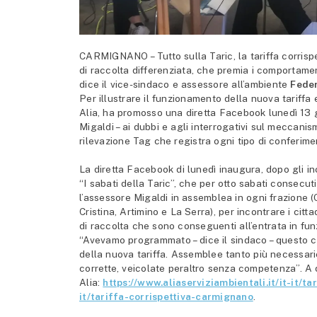
CARMIGNANO – Tutto sulla Taric, la tariffa corrisp
di raccolta differenziata, che premia i comportamen
dice il vice-sindaco e assessore all’ambiente
Feder
Per illustrare il funzionamento della nuova tariffa e
Alia, ha promosso una diretta Facebook lunedì 13 g
Migaldi – ai dubbi e agli interrogativi sul meccani
rilevazione Tag che registra ogni tipo di conferime
La diretta Facebook di lunedì inaugura, dopo gli in
“I sabati della Taric”, che per otto sabati consecut
l’assessore Migaldi in assemblea in ogni frazion
Cristina, Artimino e La Serra), per incontrare i cittad
di raccolta che sono conseguenti all’entrata in funz
“Avevamo programmato – dice il sindaco – questo c
della nuova tariffa. Assemblee tanto più necessari
corrette, veicolate peraltro senza competenza”. A d
Alia:
https://www.aliaserviziambientali.it/it-it/ta
it/tariffa-corrispettiva-carmignano
.