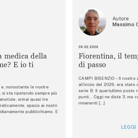
Autore
Massimo C
09.02.2026
a medica della
Fiorentina, il te
e? E io ti
di passo
CAMPI BISENZIO – Il nostro au
all’inizio del 2026, era stato
e, nonostante le nostre
serie B. Il quartultimo posto
 si sta ripetendo sempre più
punti… Oggi ne dista 3, ma co
anotizie, ormai quasi tre
rimanenti […]
raticamente, spazio ai nostri
tidianamente pubblichiamo. E
LEGGI 