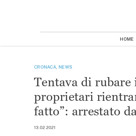
Vai
la
contenuto
HOME
CRONACA
,
NEWS
Tentava di rubare 
proprietari rientra
fatto”: arrestato d
13.02.2021