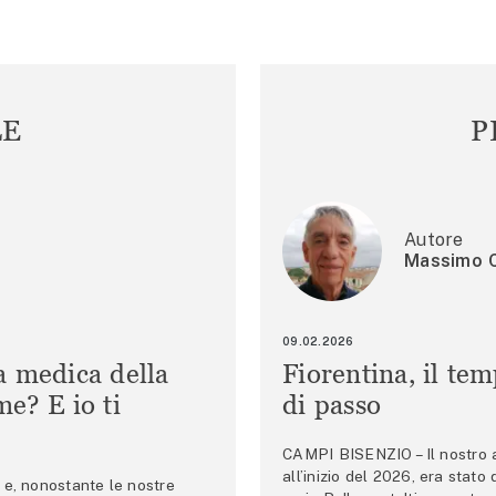
LE
P
Autore
Massimo C
09.02.2026
a medica della
Fiorentina, il te
e? E io ti
di passo
CAMPI BISENZIO – Il nostro au
all’inizio del 2026, era stato
e, nonostante le nostre