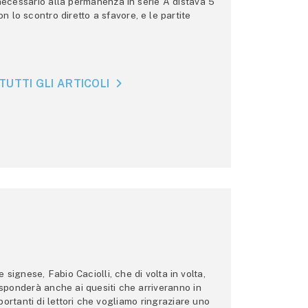
 necessario alla permanenza in serie A distava 5
n lo scontro diretto a sfavore, e le partite
TUTTI GLI ARTICOLI
ignese, Fabio Caciolli, che di volta in volta,
 risponderà anche ai quesiti che arriveranno in
ortanti di lettori che vogliamo ringraziare uno