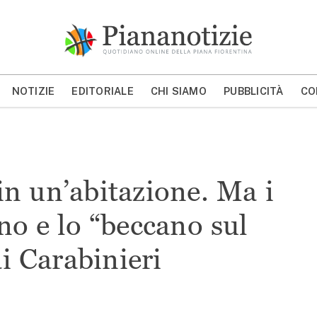
Piana Notizie
Le notizie della Piana
NOTIZIE
EDITORIALE
CHI SIAMO
PUBBLICITÀ
CO
MOSTRA/NASCONDI CERCA
in un’abitazione. Ma i
no e lo “beccano sul
ai Carabinieri