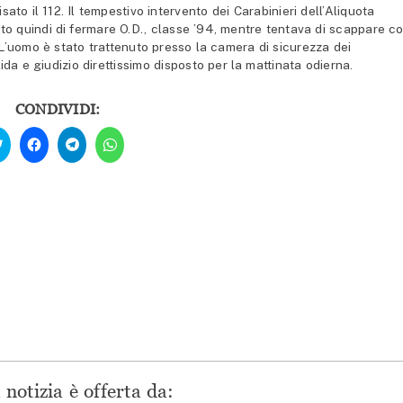
to il 112. Il tempestivo intervento dei Carabinieri dell’Aliquota
o quindi di fermare O.D., classe ’94, mentre tentava di scappare c
. L’uomo è stato trattenuto presso la camera di sicurezza dei
ida e giudizio direttissimo disposto per la mattinata odierna.
CONDIVIDI:
Fai
Fai
Fai
Fai
clic
clic
clic
clic
qui
per
per
per
per
condividere
condividere
condividere
condividere
su
su
su
su
Facebook
Telegram
WhatsApp
Twitter
(Si
(Si
(Si
(Si
apre
apre
apre
apre
in
in
in
in
una
una
una
una
nuova
nuova
nuova
nuova
finestra)
finestra)
finestra)
finestra)
notizia è offerta da: