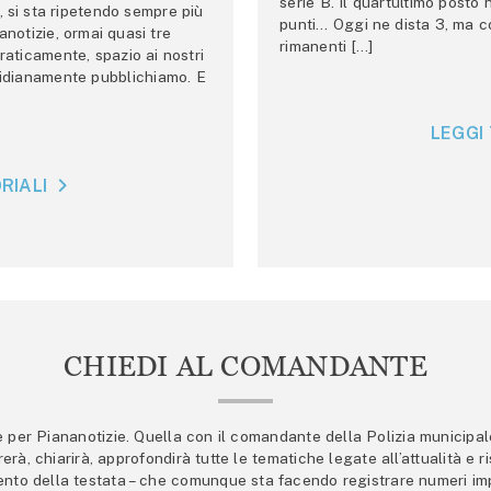
serie B. Il quartultimo posto
 si sta ripetendo sempre più
punti… Oggi ne dista 3, ma co
anotizie, ormai quasi tre
rimanenti […]
raticamente, spazio ai nostri
tidianamente pubblichiamo. E
LEGGI 
RIALI
CHIEDI AL COMANDANTE
er Piananotizie. Quella con il comandante della Polizia municipale s
trerà, chiarirà, approfondirà tutte le tematiche legate all’attualità e
mento della testata – che comunque sta facendo registrare numeri imp