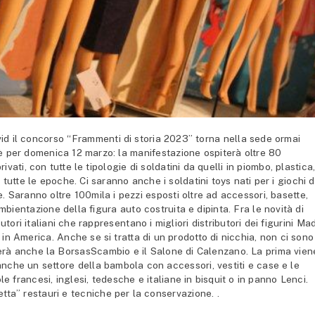
d il concorso “Frammenti di storia 2023” torna nella sede ormai
è per domenica 12 marzo: la manifestazione ospiterà oltre 80
privati, con tutte le tipologie di soldatini da quelli in piombo, plastica
 tutte le epoche. Ci saranno anche i soldatini toys nati per i giochi d
e. Saranno oltre 100mila i pezzi esposti oltre ad accessori, basette,
ambientazione della figura auto costruita e dipinta. Fra le novità di
utori italiani che rappresentano i migliori distributori dei figurini Ma
 in America. Anche se si tratta di un prodotto di nicchia, non ci sono
iterà anche la BorsasScambio e il Salone di Calenzano. La prima vien
anche un settore della bambola con accessori, vestiti e case e le
le francesi, inglesi, tedesche e italiane in bisquit o in panno Lenci.
etta” restauri e tecniche per la conservazione. .