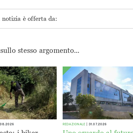
notizia è offerta da:
i sullo stesso argomento...
.08.2026
REDAZIONALE
31.07.2026
esto: i biker
Uno sguardo al futuro