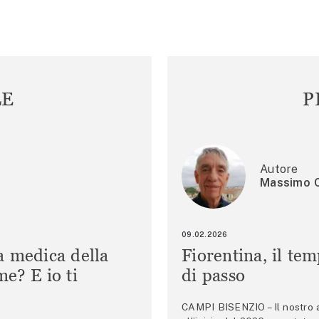
LE
P
Autore
Massimo C
09.02.2026
a medica della
Fiorentina, il te
e? E io ti
di passo
CAMPI BISENZIO – Il nostro au