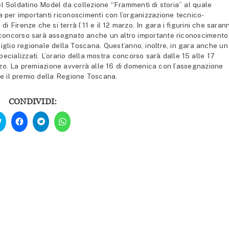
el Soldatino Model da collezione “Frammenti di storia” al quale
ra per importanti riconoscimenti con l’organizzazione tecnico-
di Firenze che si terrà l’11 e il 12 marzo. In gara i figurini che saran
el concorso sarà assegnato anche un altro importante riconoscimento
siglio regionale della Toscana. Quest’anno, inoltre, in gara anche un
pecializzati. L’orario della mostra concorso sarà dalle 15 alle 17
zo. La premiazione avverrà alle 16 di domenica con l’assegnazione
 e il premio della Regione Toscana.
CONDIVIDI:
Fai
Fai
Fai
Fai
clic
clic
clic
clic
qui
per
per
per
per
condividere
condividere
condividere
condividere
su
su
su
su
Facebook
Telegram
WhatsApp
Twitter
(Si
(Si
(Si
(Si
apre
apre
apre
apre
in
in
in
in
una
una
una
una
nuova
nuova
nuova
nuova
finestra)
finestra)
finestra)
finestra)