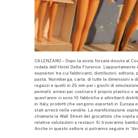
CALENZANO – Dopo la sosta forzata dovuta al Covi
rodata dell’Hotel Delta Florence. L’appuntamento 
espositori tra cui fabbricanti, distributori, editoria, 
pasta, Norimberga, carta, di tutte le dimensioni e di
ragazzi e quelli in 25 mm per i giochi di simulazion
pennelli, arnesi per costruire il proprio plastico o 
quest’anno ci sono 10 fabbriche e altrettanti distrib
in Italy, prodotti che vengono esportati in Europa e
stati arresti nelle vendite. La manifestazione osp
chiamata la Wall Street del giocattolo che ospita 
relative valutazioni e restauri. Si troveranno bambo
Anche in questo settore si potranno seguire in “dir