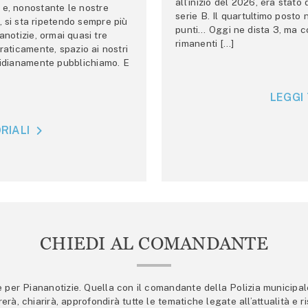
all’inizio del 2026, era stato
e, nonostante le nostre
serie B. Il quartultimo posto
 si sta ripetendo sempre più
punti… Oggi ne dista 3, ma co
anotizie, ormai quasi tre
rimanenti […]
raticamente, spazio ai nostri
tidianamente pubblichiamo. E
LEGGI 
RIALI
CHIEDI AL COMANDANTE
er Piananotizie. Quella con il comandante della Polizia municipale s
trerà, chiarirà, approfondirà tutte le tematiche legate all’attualità e