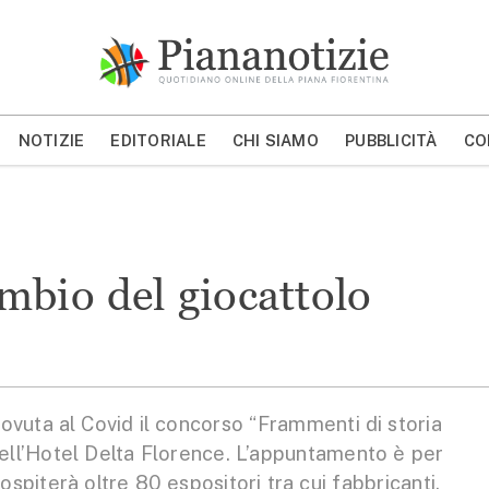
Piana Notizie
Le notizie della Piana
NOTIZIE
EDITORIALE
CHI SIAMO
PUBBLICITÀ
CO
MOSTRA/NASCONDI CERCA
mbio del giocattolo
uta al Covid il concorso “Frammenti di storia
ell’Hotel Delta Florence. L’appuntamento è per
piterà oltre 80 espositori tra cui fabbricanti,