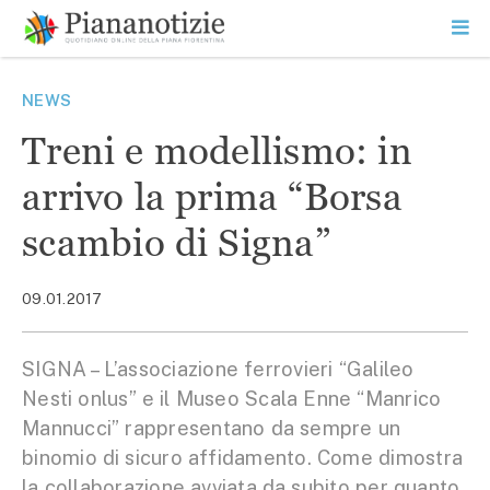
Vai
la
SEARCH
ME
contenuto
PR
Piana Notizie
Le notizie della Piana
NEWS
Treni e modellismo: in
arrivo la prima “Borsa
scambio di Signa”
09.01.2017
SIGNA – L’associazione ferrovieri “Galileo
Nesti onlus” e il Museo Scala Enne “Manrico
Mannucci” rappresentano da sempre un
binomio di sicuro affidamento. Come dimostra
la collaborazione avviata da subito per quanto