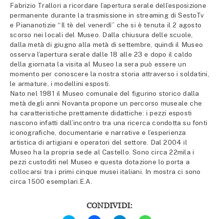
Fabrizio Trallori a ricordare l’apertura serale dell’esposizione
permanente durante la trasmissione in streaming di SestoTv
e Piananotizie “Il tè del venerdì” che si è tenuta il 2 agosto
scorso nei locali del Museo. Dalla chiusura delle scuole,
dalla metà di giugno alla metà di settembre, quindi il Museo
osserva l’apertura serale dalle 18 alle 23 e dopo il caldo
della giornata la visita al Museo la sera può essere un
momento per conoscere la nostra storia attraverso i soldatini,
le armature, i modellini esposti.
Nato nel 1981 il Museo comunale del figurino storico dalla
metà degli anni Novanta propone un percorso museale che
ha caratteristiche prettamente didattiche: i pezzi esposti
nascono infatti dall’incontro tra una ricerca condotta su fonti
iconografiche, documentarie e narrative e l’esperienza
artistica di artigiani e operatori del settore. Dal 2004 il
Museo ha la propria sede al Castello. Sono circa 22mila i
pezzi custoditi nel Museo e questa dotazione lo porta a
collocarsi tra i primi cinque musei italiani. In mostra ci sono
circa 1500 esemplari.E.A.
CONDIVIDI:
Fai
Fai
Fai
Fai