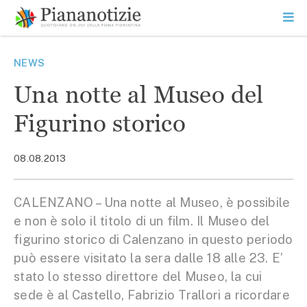
Vai
la
SEARCH
ME
contenuto
PR
Piana Notizie
Le notizie della Piana
NEWS
Una notte al Museo del
Figurino storico
08.08.2013
CALENZANO – Una notte al Museo, è possibile
e non è solo il titolo di un film. Il Museo del
figurino storico di Calenzano in questo periodo
può essere visitato la sera dalle 18 alle 23. E’
stato lo stesso direttore del Museo, la cui
sede è al Castello, Fabrizio Trallori a ricordare