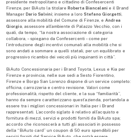
presidente metropolitano e cittadino di Confesercenti
Firenze, per BiAuto la titolare
Roberta Biancalani
e il Brand
Manager
Dario Salvini
; insieme a loro
Stefano Giorgetti
,
assessore alla mobilità del Comune di Firenze, e
Andrea
Giorgio
, assessore all’ambiente di Palazzo Vecchio, con i
quali, da tempo, “la nostra associazione di categoria
collabora, – spiegano da Confesercenti – come per
l’introduzione degli incentivi comunali alla mobilità che si
sono andati a sommare a quelli statali, per un equilibrato e
progressivo ricambio dei veicoli più inquinanti in città”.
BiAuto Concessionaria per i Brand Toyota, Lexus e Kia per
Firenze e provincia, nelle sue sedi a Sesto Fiorentino,
Firenze e Borgo San Lorenzo dispone di un service completo:
officina, carrozzeria e centro revisione. Valori come
professionalità, rispetto del cliente, e la sua “familiarità”,
hanno da sempre caratterizzano quest’azienda, portandola a
essere tra i migliori concessionari in Italia per i Brand
rappresentati. L’accordo siglato è relativo all’acquisto e
fornitura di mezzi, servizi e prodotti forniti da BiAuto spa;
accordo che riconoscerà a tutti gli associati in possesso
della “BiAuto card” un coupon di 50 euro spendibili per
servizi forniti dal Service BiAuto, che potrà essere