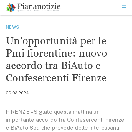
Vai
la
SEARCH
ME
contenuto
PR
Piana Notizie
Le notizie della Piana
NEWS
Un’opportunità per le
Pmi fiorentine: nuovo
accordo tra BiAuto e
Confesercenti Firenze
06.02.2024
FIRENZE – Siglato questa mattina un
importante accordo tra Confesercenti Firenze
e BiAuto Spa che prevede delle interessanti