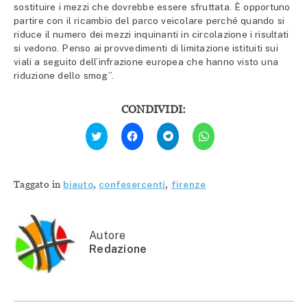
sostituire i mezzi che dovrebbe essere sfruttata. È opportuno
partire con il ricambio del parco veicolare perché quando si
riduce il numero dei mezzi inquinanti in circolazione i risultati
si vedono. Penso ai provvedimenti di limitazione istituiti sui
viali a seguito dell’infrazione europea che hanno visto una
riduzione dello smog”.
CONDIVIDI:
Fai
Fai
Fai
Fai
clic
clic
clic
clic
qui
per
per
per
per
condividere
condividere
condividere
condividere
su
su
su
su
Facebook
Telegram
WhatsApp
Twitter
(Si
(Si
(Si
Taggato in
biauto
,
confesercenti
,
firenze
(Si
apre
apre
apre
apre
in
in
in
in
una
una
una
una
nuova
nuova
nuova
nuova
finestra)
finestra)
finestra)
finestra)
Autore
Redazione