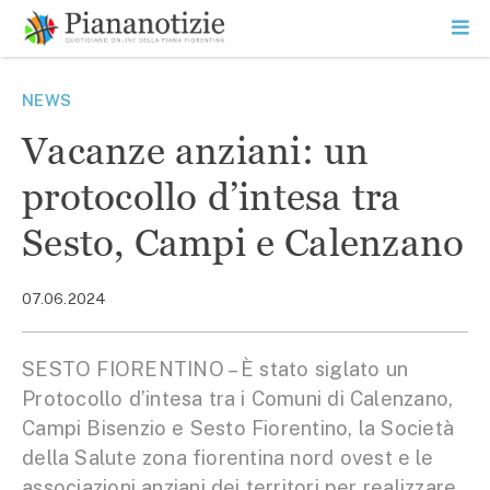
Vai
la
SEARCH
ME
contenuto
PR
Piana Notizie
Le notizie della Piana
NEWS
Vacanze anziani: un
protocollo d’intesa tra
Sesto, Campi e Calenzano
07.06.2024
SESTO FIORENTINO – È stato siglato un
Protocollo d’intesa tra i Comuni di Calenzano,
Campi Bisenzio e Sesto Fiorentino, la Società
della Salute zona fiorentina nord ovest e le
associazioni anziani dei territori per realizzare