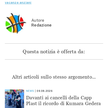
apre
in
in
in
vacanze anziani
in
una
una
una
una
nuova
nuova
nuova
nuova
finestra)
finestra)
finestra)
finestra)
Autore
Redazione
Questa notizia è offerta da:
Altri articoli sullo stesso argomento...
NEWS
09.08.2026
Davanti ai cancelli della Capp
Plast il ricordo di Kumara Gedera