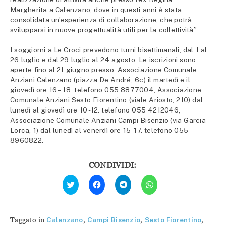
Margherita a Calenzano, dove in questi anni è stata
consolidata un’esperienza di collaborazione, che potrà
svilupparsi in nuove progettualità utili per la collettività”.
I soggiorni a Le Croci prevedono turni bisettimanali, dal 1 al
26 luglio e dal 29 luglio al 24 agosto. Le iscrizioni sono
aperte fino al 21 giugno presso: Associazione Comunale
Anziani Calenzano (piazza De André, 6c) il martedì e il
giovedì ore 16 – 18. telefono 055 8877004; Associazione
Comunale Anziani Sesto Fiorentino (viale Ariosto, 210) dal
lunedì al giovedì ore 10 -12. telefono 055 4212046;
Associazione Comunale Anziani Campi Bisenzio (via Garcia
Lorca, 1) dal lunedì al venerdì ore 15 -17. telefono 055
8960822.
CONDIVIDI:
Fai
Fai
Fai
Fai
clic
clic
clic
clic
qui
per
per
per
per
condividere
condividere
condividere
condividere
su
su
su
su
Facebook
Telegram
WhatsApp
Twitter
(Si
(Si
(Si
Taggato in
Calenzano
,
Campi Bisenzio
,
Sesto Fiorentino
,
(Si
apre
apre
apre