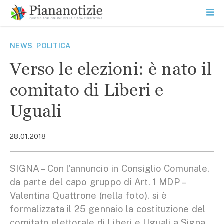
Vai
la
SEARCH
ME
contenuto
PR
Piana Notizie
Le notizie della Piana
NEWS
,
POLITICA
Verso le elezioni: è nato il
comitato di Liberi e
Uguali
28.01.2018
SIGNA – Con l’annuncio in Consiglio Comunale,
da parte del capo gruppo di Art. 1 MDP –
Valentina Quattrone (nella foto), si è
formalizzata il 25 gennaio la costituzione del
comitato elettorale di Liberi e Uguali a Signa.