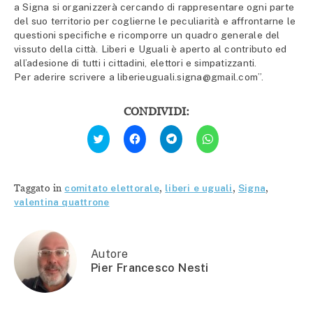
a Signa si organizzerà cercando di rappresentare ogni parte
del suo territorio per coglierne le peculiarità e affrontarne le
questioni specifiche e ricomporre un quadro generale del
vissuto della città. Liberi e Uguali è aperto al contributo ed
all’adesione di tutti i cittadini, elettori e simpatizzanti.
Per aderire scrivere a liberieuguali.signa@gmail.com”.
CONDIVIDI:
Fai
Fai
Fai
Fai
clic
clic
clic
clic
qui
per
per
per
per
condividere
condividere
condividere
condividere
su
su
su
su
Facebook
Telegram
WhatsApp
Twitter
(Si
(Si
(Si
Taggato in
comitato elettorale
,
liberi e uguali
,
Signa
,
(Si
apre
apre
apre
apre
in
in
in
valentina quattrone
in
una
una
una
una
nuova
nuova
nuova
nuova
finestra)
finestra)
finestra)
finestra)
Autore
Pier Francesco Nesti