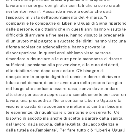
lavorare in sinergia con gli altri comitati che si sono creati
nei territori vicini”. Passando invece a quello che sarà
l’impegno in vista dell’appuntamento del 4 marzo, “i
compagni e le compagne di Liberi e Uguali di Signa ripartono
dalle persone, da cittadini che in questi anni hanno vissuto le
difficoltà di arrivare a fine mese, hanno vissuto la precarietà
di un lavoro mal pagato e svuotato dei diritti, hanno visto una
riforma scolastica aziendalistica, hanno provato la
disoccupazione. In questi anni abbiamo visto persone
rimandare o rinunciare alle cure per la mancanza di risorse
sufficienti, pensiamo alla prevenzione, alla cura dei denti,
alla riabilitazione dopo una caduta. C’è bisogno di
riacquistare la propria dignità di uomini e donne, di riavere
fiducia nel domani, di poter aver cura della propria famiglia
nel luogo che sentiamo essere casa, senza dover andare
all’estero per essere apprezzati o semplicemente per aver un
lavoro, una prospettiva. Noi ci sentiamo Liberi e Uguali e la
visione è quella di raccogliere e mettere al centro i bisogni,
le esperienze, di riqualificare il territorio e preservarlo. C’è
bisogno di ascolto ma anche di scelte a partire dalla sanità,
dal lavoro, dalla scuola, dalla legalità, dall’accoglienza e
dalla tutela dell’ambiente”. Per fare tutto ciò “Liberi e Uguali