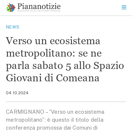
Vai
la
SEARCH
ME
contenuto
PR
Piana Notizie
Le notizie della Piana
NEWS
Verso un ecosistema
metropolitano: se ne
parla sabato 5 allo Spazio
Giovani di Comeana
04.10.2024
CARMIGNANO – “Verso un ecosistema
metropolitano”: è questo il titolo della
conferenza promossa dai Comuni di