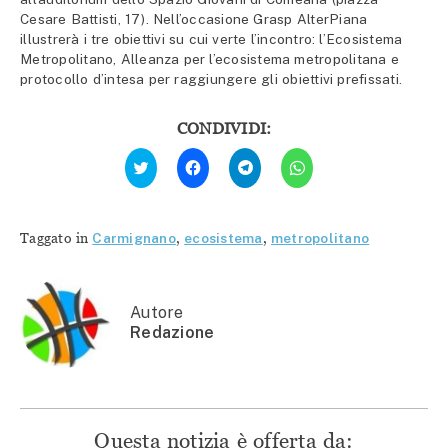
Cesare Battisti, 17). Nell’occasione Grasp AlterPiana
illustrerà i tre obiettivi su cui verte l’incontro: l’Ecosistema
Metropolitano, Alleanza per l’ecosistema metropolitana e
protocollo d’intesa per raggiungere gli obiettivi prefissati.
CONDIVIDI:
Fai
Fai
Fai
Fai
clic
clic
clic
clic
qui
per
per
per
per
condividere
condividere
condividere
condividere
su
su
su
su
Facebook
Telegram
WhatsApp
Twitter
(Si
(Si
(Si
Taggato in
Carmignano
,
ecosistema
,
metropolitano
(Si
apre
apre
apre
apre
in
in
in
in
una
una
una
una
nuova
nuova
nuova
nuova
finestra)
finestra)
finestra)
finestra)
Autore
Redazione
Questa notizia è offerta da: