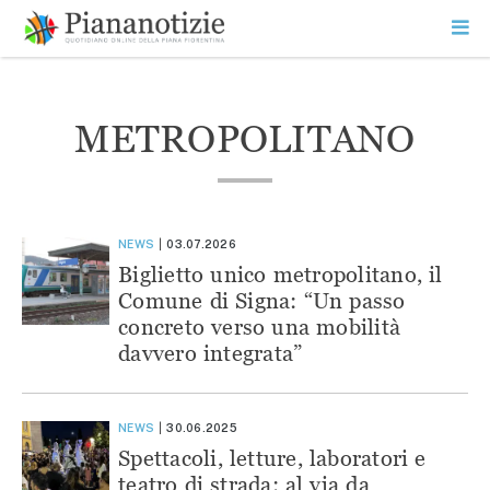
Vai
la
SEARCH
ME
contenuto
PR
Piana Notizie
Le notizie della Piana
METROPOLITANO
NEWS
03.07.2026
Biglietto unico metropolitano, il
Comune di Signa: “Un passo
concreto verso una mobilità
davvero integrata”
NEWS
30.06.2025
Spettacoli, letture, laboratori e
teatro di strada: al via da