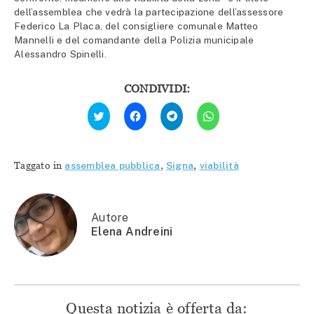
dell’assemblea che vedrà la partecipazione dell’assessore
Federico La Placa, del consigliere comunale Matteo
Mannelli e del comandante della Polizia municipale
Alessandro Spinelli.
CONDIVIDI:
Fai
Fai
Fai
Fai
clic
clic
clic
clic
qui
per
per
per
per
condividere
condividere
condividere
condividere
su
su
su
su
Facebook
Telegram
WhatsApp
Twitter
(Si
(Si
(Si
Taggato in
assemblea pubblica
,
Signa
,
viabilità
(Si
apre
apre
apre
apre
in
in
in
in
una
una
una
una
nuova
nuova
nuova
nuova
finestra)
finestra)
finestra)
finestra)
Autore
Elena Andreini
Questa notizia è offerta da: