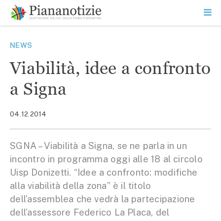
Vai
la
SEARCH
ME
contenuto
PR
Piana Notizie
Le notizie della Piana
NEWS
Viabilità, idee a confronto
a Signa
04.12.2014
SGNA – Viabilità a Signa, se ne parla in un
incontro in programma oggi alle 18 al circolo
Uisp Donizetti. “Idee a confronto: modifiche
alla viabilità della zona” è il titolo
dell’assemblea che vedrà la partecipazione
dell’assessore Federico La Placa, del