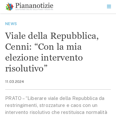
Vai
la
SEARCH
ME
contenuto
PR
Piana Notizie
Le notizie della Piana
NEWS
Viale della Repubblica,
Cenni: “Con la mia
elezione intervento
risolutivo”
11.03.2024
PRATO – “Liberare viale della Repubblica da
restringimenti, strozzature e caos con un
intervento risolutivo che restituisca normalità