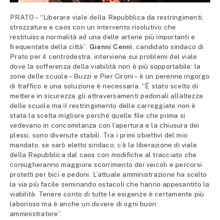
PRATO – “Liberare viale della Repubblica da restringimenti,
strozzature e caos con un intervento risolutivo che
restituisca normalità ad una delle arterie più importanti e
frequentate della città”.
Gianni Cenni
, candidato sindaco di
Prato per il centrodestra, interviene sui problemi del viale
dove la sofferenza della viabilità non è più sopportabile: la
zone delle scuole – Buzzi e Pier Cironi – è un perenne ingorgo
di traffico e una soluzione è necessaria. “È stato scelto di
mettere in sicurezza gli attraversamenti pedonali all’altezza
delle scuole ma il restringimento delle carreggiate non è
stata la scelta migliore perché quelle file che prima si
vedevano in concomitanza con l’apertura e la chiusura dei
plessi, sono divenute stabili. Tra i primi obiettivi del mio
mandato, se sarò eletto sindaco, c’è la liberazione di viale
della Repubblica dal caos con modifiche al tracciato che
coniugheranno maggiore scorrimento dei veicoli e percorsi
protetti per bici e pedoni. L’attuale amministrazione ha scelto
la via più facile seminando ostacoli che hanno appesantito la
viabilità. Tenere conto di tutte le esigenze è certamente più
laborioso ma è anche un dovere di ogni buon
amministratore”.