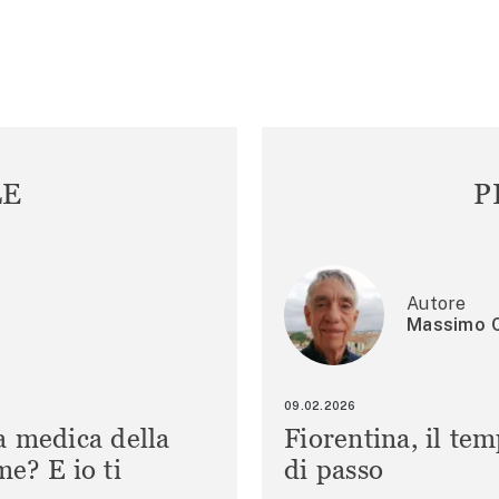
LE
P
Autore
Massimo C
09.02.2026
a medica della
Fiorentina, il te
e? E io ti
di passo