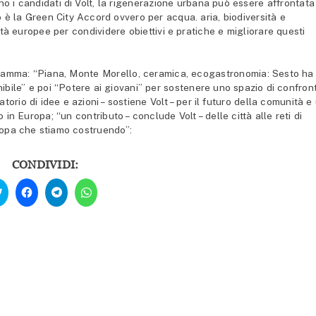
ono i candidati di Volt, la rigenerazione urbana può essere affrontata
o è la Green City Accord ovvero per acqua. aria, biodiversità e
ttà europee per condividere obiettivi e pratiche e migliorare questi
ogramma: “Piana, Monte Morello, ceramica, ecogastronomia: Sesto ha 
nibile” e poi “Potere ai giovani” per sostenere uno spazio di confron
atorio di idee e azioni – sostiene Volt – per il futuro della comunità e
in Europa; “un contributo – conclude Volt – delle città alle reti di
ropa che stiamo costruendo”:
CONDIVIDI:
Fai
Fai
Fai
Fai
clic
clic
clic
clic
qui
per
per
per
per
condividere
condividere
condividere
condividere
su
su
su
su
Facebook
Telegram
WhatsApp
Twitter
(Si
(Si
(Si
(Si
apre
apre
apre
apre
in
in
in
in
una
una
una
una
nuova
nuova
nuova
nuova
finestra)
finestra)
finestra)
finestra)