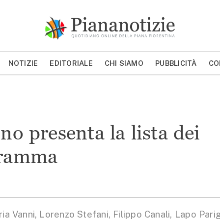
Piana Notizie
Le notizie della Piana
NOTIZIE
EDITORIALE
CHI SIAMO
PUBBLICITÀ
CO
MOSTRA/NASCONDI CERCA
no presenta la lista dei
ogramma
a Vanni, Lorenzo Stefani, Filippo Canali, Lapo Parig