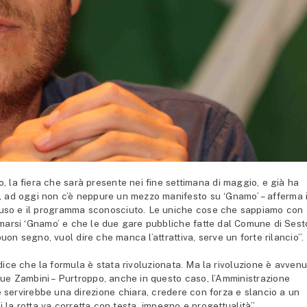
a fiera che sarà presente nei fine settimana di maggio, e già ha
, ad oggi non c’è neppure un mezzo manifesto su ‘Gnamo’ – afferma i
hiuso e il programma sconosciuto. Le uniche cose che sappiamo con
amarsi ‘Gnamo’ e che le due gare pubbliche fatte dal Comune di Sest
on segno, vuol dire che manca l’attrattiva, serve un forte rilancio”.
 dice che la formula è stata rivoluzionata. Ma la rivoluzione è avven
gue Zambini – Purtroppo, anche in questo caso, l’Amministrazione
 servirebbe una direzione chiara, credere con forza e slancio a un
 la rotta va corretta con testa, impegno e progettualità”.