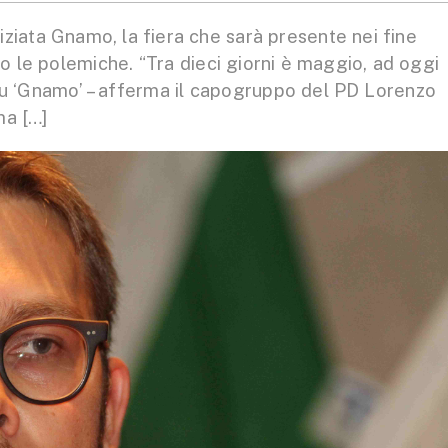
ata Gnamo, la fiera che sarà presente nei fine
o le polemiche. “Tra dieci giorni è maggio, ad oggi
u ‘Gnamo’ – afferma il capogruppo del PD Lorenzo
ma […]