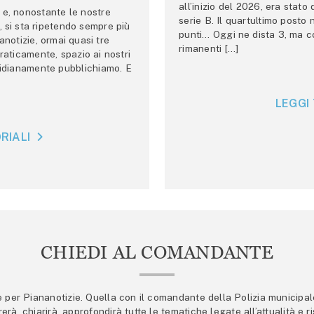
all’inizio del 2026, era stato
e, nonostante le nostre
serie B. Il quartultimo posto
 si sta ripetendo sempre più
punti… Oggi ne dista 3, ma co
anotizie, ormai quasi tre
rimanenti […]
raticamente, spazio ai nostri
tidianamente pubblichiamo. E
LEGGI 
RIALI
CHIEDI AL COMANDANTE
er Piananotizie. Quella con il comandante della Polizia municipale s
trerà, chiarirà, approfondirà tutte le tematiche legate all’attualità e