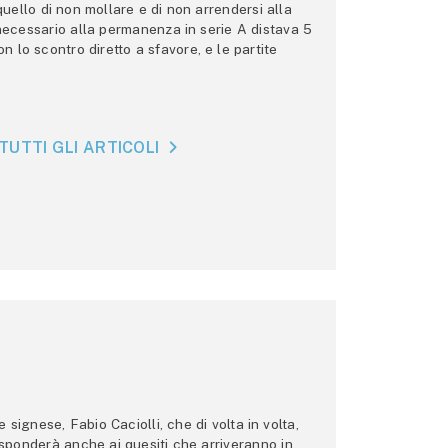
 quello di non mollare e di non arrendersi alla
 necessario alla permanenza in serie A distava 5
n lo scontro diretto a sfavore, e le partite
TUTTI GLI ARTICOLI
ignese, Fabio Caciolli, che di volta in volta,
 risponderà anche ai quesiti che arriveranno in