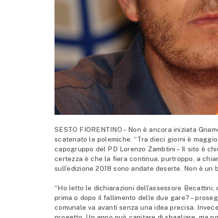
SESTO FIORENTINO – Non è ancora iniziata Gnamo, l
scatenato le polemiche. “Tra dieci giorni è maggio
capogruppo del PD Lorenzo Zambtini – Il sito è c
certezza è che la fiera continua, purtroppo, a chi
sull’edizione 2018 sono andate deserte. Non è un bu
“Ho letto le dichiarazioni dell’assessore Becattini,
prima o dopo il fallimento delle due gare? – prose
comunale va avanti senza una idea precisa. Invece
progetto. Un anno può capitare di sbagliare, ma poi