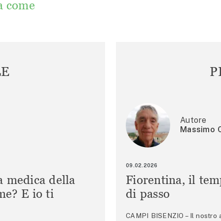
a come
LE
P
Autore
Massimo C
09.02.2026
a medica della
Fiorentina, il te
e? E io ti
di passo
CAMPI BISENZIO – Il nostro au