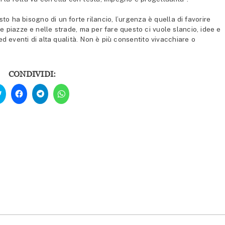
o ha bisogno di un forte rilancio, l’urgenza è quella di favorire
 piazze e nelle strade, ma per fare questo ci vuole slancio, idee e
d eventi di alta qualità. Non è più consentito vivacchiare o
CONDIVIDI:
Fai
Fai
Fai
Fai
clic
clic
clic
clic
qui
per
per
per
per
condividere
condividere
condividere
condividere
su
su
su
su
Facebook
Telegram
WhatsApp
Twitter
(Si
(Si
(Si
(Si
apre
apre
apre
apre
in
in
in
in
una
una
una
una
nuova
nuova
nuova
nuova
finestra)
finestra)
finestra)
finestra)