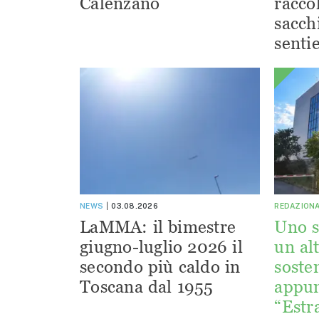
Calenzano
racco
sacchi
sentie
NEWS
03.08.2026
REDAZION
LaMMA: il bimestre
Uno s
giugno-luglio 2026 il
un alt
secondo più caldo in
sosten
Toscana dal 1955
appu
“Estr