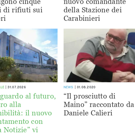
lgono cinque
nuovo comandante
 di rifiuti sui
della Stazione dei
ri
Carabinieri
ALE
31.07.2026
NEWS
01.08.2020
guardo al futuro,
“Il prosciutto di
ro alla
Maino” raccontato da
ibilità: il nuovo
Daniele Calieri
ntamento con
a Notizie” vi