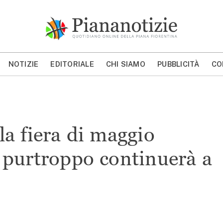
Piana Notizie
Le notizie della Piana
NOTIZIE
EDITORIALE
CHI SIAMO
PUBBLICITÀ
CO
MOSTRA/NASCONDI CERCA
a fiera di maggio
 purtroppo continuerà a