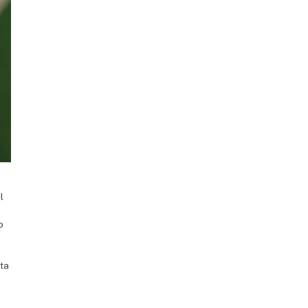
l
o
uta