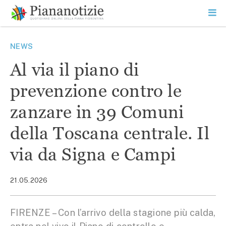
Vai
la
SEARCH
ME
contenuto
PR
Piana Notizie
Le notizie della Piana
NEWS
Al via il piano di
prevenzione contro le
zanzare in 39 Comuni
della Toscana centrale. Il
via da Signa e Campi
21.05.2026
FIRENZE – Con l’arrivo della stagione più calda,