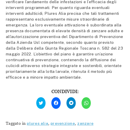
verificare l’andamento delle infestazioni e l’efficacia degli
interventi programmati. Per quanto riguarda eventuali
interventi adulticidi, Plures Alia precisa che tali trattamenti
rappresentano esclusivamente misure straordinarie di
emergenza. La loro eventuale attivazione è subordinata alla
presenza documentata di elevate densità di zanzare adulte e
all’autorizzazione preventiva del Dipartimento di Prevenzione
della Azienda Usl competente, secondo quanto previsto
dalla Delibera della Giunta Regionale Toscana n. 582 del 23
maggio 2022. L’obiettivo del piano è garantire un’azione
continuativa di prevenzione, contenendo la diffusione dei
culicidi attraverso strategie integrate e sostenibili, orientate
prioritariamente alla lotta larvale, ritenuta il metodo più
efficace e a minore impatto ambientale.
CONDIVIDI:
Fai
Fai
Fai
Fai
clic
clic
clic
clic
qui
per
per
per
per
condividere
condividere
condividere
condividere
su
su
su
su
Facebook
Telegram
WhatsApp
Twitter
(Si
(Si
(Si
Taggato in
plures alia
,
prevenzione
,
zanzare
(Si
apre
apre
apre
apre
in
in
in