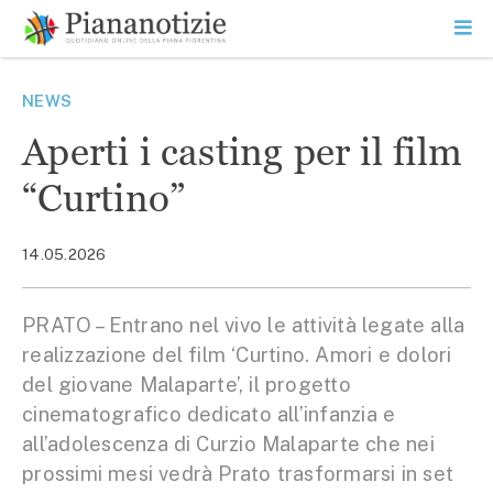
Vai
la
SEARCH
ME
contenuto
PR
Piana Notizie
Le notizie della Piana
NEWS
Aperti i casting per il film
“Curtino”
14.05.2026
PRATO – Entrano nel vivo le attività legate alla
realizzazione del film ‘Curtino. Amori e dolori
del giovane Malaparte’, il progetto
cinematografico dedicato all’infanzia e
all’adolescenza di Curzio Malaparte che nei
prossimi mesi vedrà Prato trasformarsi in set