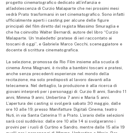
progetto cinematografico dedicato all’infanzia e
all’adolescenza di Curzio Malaparte che nei prossimi mesi
vedrà Prato trasformarsi in set cinematografico. Sono infatti
ufficialmente aperti i casting per alcune delle figure
principali del film diretto dal regista Massimo Smuraglia e
che ha coinvolto Walter Bernardi, autore del libro “Curzio
Malaparte. Un ‘maledetto’ pratese di ieri raccontato ai
toscani di oggi”, e Gabriele Marco Cecchi, sceneggiatore e
docente di scrittura cinematografica.
La selezione, promossa da Rio Film insieme alla scuola di
cinema Anna Magnani, è rivolta a bambini toscani e pratesi,
anche senza precedenti esperienze nel mondo della
recitazione, ma solo predisposti al lavoro davanti alla
telecamera. Nel dettaglio, la produzione è alla ricerca di
giovani interpreti per i personaggi di: Curzio 8 anni, Sandro 11
anni, Mimma 9 anni, Umbertina 7 anni e Maria 5 anni.
L’apertura dei casting si svolgerà sabato 30 maggio, dalle
ore 10 alle 19, presso Manifatture Digitali Cinema, teatro
Nuti, in via Santa Caterina 11 a Prato. L’orario delle selezioni
sarà così suddiviso: dalle ore 10 alle 14 si svolgeranno i
provini per i ruoli di Curtino e Sandro, mentre dalle 15 alle 19
quelli per i personaggi di Mimma, Umbertina e Maria. Per