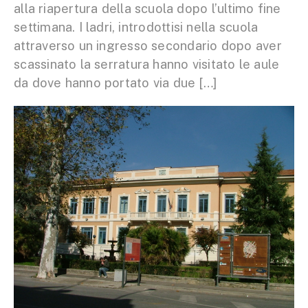
alla riapertura della scuola dopo l’ultimo fine
settimana. I ladri, introdottisi nella scuola
attraverso un ingresso secondario dopo aver
scassinato la serratura hanno visitato le aule
da dove hanno portato via due […]