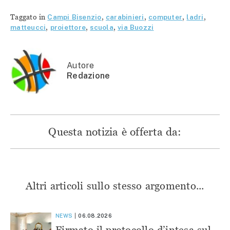
condividere
su
su
su
su
Facebook
Telegram
WhatsApp
Twitter
(Si
(Si
(Si
Taggato in
Campi Bisenzio
,
carabinieri
,
computer
,
ladri
,
(Si
apre
apre
apre
apre
in
in
in
matteucci
,
proiettore
,
scuola
,
via Buozzi
in
una
una
una
una
nuova
nuova
nuova
nuova
finestra)
finestra)
finestra)
finestra)
Autore
Redazione
Questa notizia è offerta da:
Altri articoli sullo stesso argomento...
NEWS
06.08.2026
Firmato il protocollo d’intesa sul