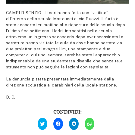
CAMPI BISENZIO – I ladri hanno fatto una “visitina”
all’interno della scuola Matteucci di via Buozzi. Il furto è
stato scoperto ieri mattina alla riapertura della scuola dopo
l’ultimo fine settimana. I ladri, introdottisi nella scuola
attraverso un ingresso secondario dopo aver scassinato la
serratura hanno visitato le aule da dove hanno portato via
due proiettori per lavagne Lim, una stampante e due
computer di cui uno, sembra, sarebbe stato l’apparecchio
indispensabile da una studentessa disabile che senza tale
strumento non può seguire le lezioni con regolarità.
La denuncia p stata presentata immediatamente dalla
direzione scolastica ai carabinieri della locale stazione.
D. C.
CONDIVIDI:
Fai
Fai
Fai
Fai
clic
clic
clic
clic
qui
per
per
per
per
condividere
condividere
condividere