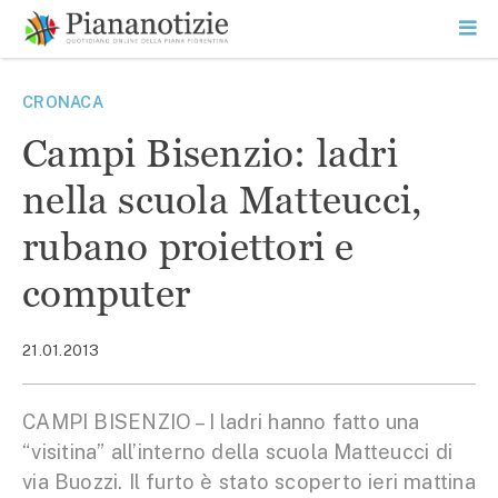
Vai
la
SEARCH
ME
contenuto
PR
Piana Notizie
Le notizie della Piana
CRONACA
Campi Bisenzio: ladri
nella scuola Matteucci,
rubano proiettori e
computer
21.01.2013
CAMPI BISENZIO – I ladri hanno fatto una
“visitina” all’interno della scuola Matteucci di
via Buozzi. Il furto è stato scoperto ieri mattina