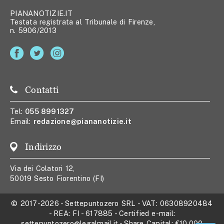
PIANANOTIZIE.IT
Testata registrata al Tribunale di Firenze,
n. 5906/2013
Contatti
Tel:
055 8991327
Email:
redazione@piananotizie.it
Indirizzo
Via dei Colatori 12,
50019 Sesto Fiorentino (FI)
© 2017-2026
-
Settepuntozero SRL
- VAT:
06308920484
- REA:
FI - 617885
- Certified e-mail:
settepuntozero@legalmail.it
- Share Capital:
€10.000