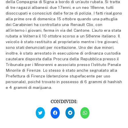
della Compagnia di Signa a bordo di un’auto rubata. Si tratta
di tre ragazzi albanesi: due 17enni, e un neo 18enne, tutti
disoccupati e conosciuti dalle forze di polizia. I fatti risalgono
alla prime ore di domenica 15 ottobre quando una pattuglia
dei Carabinieri ha controllato una Renault Clio, con
all’interno i giovani, ferma in via del Cantone. L’auto era stata
rubata a Volterra il 10 ottobre scorso a un 58enne italiano. Il
veicolo è stato restituito al proprietario mentre i tre giovani,
sono stati denunciati per ricettazione. Uno dei due minori,
inoltre, è stato arrestato in esecuzione di ordinanza custodia
cautelare disposta dalla Procura della Repubblica presso il
Tribunale per i Minorenni e associato presso l’Istituto Penale
Minorile di Firenze. Lo stesso è stato anche segnalato alla
Prefettura di Firenze (detenzione stupefacente per uso
personale), poiché trovato in possesso di 6 grammi di hashish
e 4 grammi di marijuana.
CONDIVIDI:
Fai
Fai
Fai
Fai
clic
clic
clic
clic
qui
per
per
per
per
condividere
condividere
condividere
condividere
su
su
su
su
Facebook
Telegram
WhatsApp