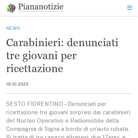
Vai
la
SEARCH
ME
contenuto
PR
Piana Notizie
Le notizie della Piana
NEWS
Carabinieri: denunciati
tre giovani per
ricettazione
19.10.2023
SESTO FIORENTINO – Denunciati per
ricettazione tre giovani sorpresi dai carabinieri
del Nucleo Operativo e Radiomobile della
Compagnia di Signa a bordo di un’auto rubata.
Si tratta di tre ragazzi albanesi: due 17enni, e