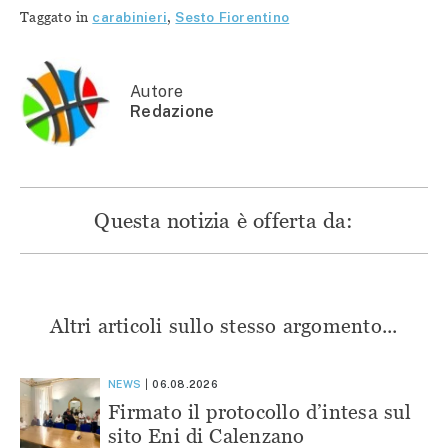
Twitter
(Si
(Si
(Si
Taggato in
carabinieri
,
Sesto Fiorentino
(Si
apre
apre
apre
apre
in
in
in
in
una
una
una
una
nuova
nuova
nuova
nuova
finestra)
finestra)
finestra)
finestra)
Autore
Redazione
Questa notizia è offerta da:
Altri articoli sullo stesso argomento...
NEWS
06.08.2026
Firmato il protocollo d’intesa sul
sito Eni di Calenzano