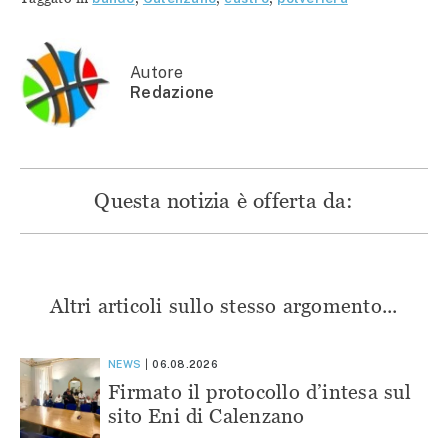
(Si
apre
apre
apre
apre
in
in
in
in
una
una
una
una
nuova
nuova
nuova
nuova
finestra)
finestra)
finestra)
finestra)
Autore
Redazione
Questa notizia è offerta da:
Altri articoli sullo stesso argomento...
NEWS
06.08.2026
Firmato il protocollo d’intesa sul
sito Eni di Calenzano