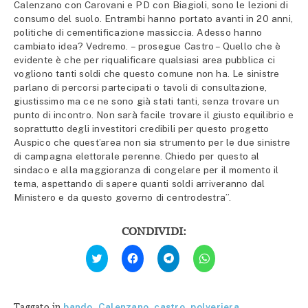
Calenzano con Carovani e PD con Biagioli, sono le lezioni di
consumo del suolo. Entrambi hanno portato avanti in 20 anni,
politiche di cementificazione massiccia. Adesso hanno
cambiato idea? Vedremo. – prosegue Castro – Quello che è
evidente è che per riqualificare qualsiasi area pubblica ci
vogliono tanti soldi che questo comune non ha. Le sinistre
parlano di percorsi partecipati o tavoli di consultazione,
giustissimo ma ce ne sono già stati tanti, senza trovare un
punto di incontro. Non sarà facile trovare il giusto equilibrio e
soprattutto degli investitori credibili per questo progetto
Auspico che quest’area non sia strumento per le due sinistre
di campagna elettorale perenne. Chiedo per questo al
sindaco e alla maggioranza di congelare per il momento il
tema, aspettando di sapere quanti soldi arriveranno dal
Ministero e da questo governo di centrodestra”.
CONDIVIDI:
Fai
Fai
Fai
Fai
clic
clic
clic
clic
qui
per
per
per
per
condividere
condividere
condividere
condividere
su
su
su
su
Facebook
Telegram
WhatsApp
Twitter
(Si
(Si
(Si
Taggato in
bando
,
Calenzano
,
castro
,
polveriera