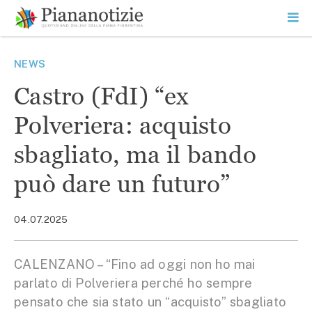
Vai
la
SEARCH
ME
contenuto
PR
Piana Notizie
Le notizie della Piana
NEWS
Castro (FdI) “ex
Polveriera: acquisto
sbagliato, ma il bando
può dare un futuro”
04.07.2025
CALENZANO – “Fino ad oggi non ho mai
parlato di Polveriera perché ho sempre
pensato che sia stato un “acquisto” sbagliato