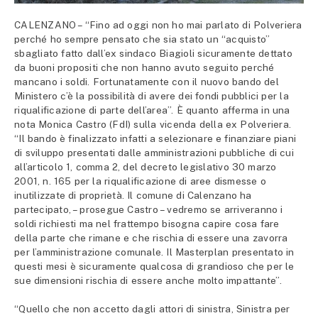
CALENZANO – “Fino ad oggi non ho mai parlato di Polveriera
perché ho sempre pensato che sia stato un “acquisto”
sbagliato fatto dall’ex sindaco Biagioli sicuramente dettato
da buoni propositi che non hanno avuto seguito perché
mancano i soldi. Fortunatamente con il nuovo bando del
Ministero c’è la possibilità di avere dei fondi pubblici per la
riqualificazione di parte dell’area”. È quanto afferma in una
nota Monica Castro (FdI) sulla vicenda della ex Polveriera.
“Il bando è finalizzato infatti a selezionare e finanziare piani
di sviluppo presentati dalle amministrazioni pubbliche di cui
all’articolo 1, comma 2, del decreto legislativo 30 marzo
2001, n. 165 per la riqualificazione di aree dismesse o
inutilizzate di proprietà. Il comune di Calenzano ha
partecipato, – prosegue Castro – vedremo se arriveranno i
soldi richiesti ma nel frattempo bisogna capire cosa fare
della parte che rimane e che rischia di essere una zavorra
per l’amministrazione comunale. Il Masterplan presentato in
questi mesi è sicuramente qualcosa di grandioso che per le
sue dimensioni rischia di essere anche molto impattante”.
“Quello che non accetto dagli attori di sinistra, Sinistra per