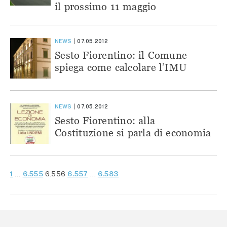
il prossimo 11 maggio
NEWS
07.05.2012
Sesto Fiorentino: il Comune
spiega come calcolare l’IMU
NEWS
07.05.2012
Sesto Fiorentino: alla
Costituzione si parla di economia
PAGINAZIONE
Precedenti
Successivi
1
…
6.555
6.556
6.557
…
6.583
DEGLI
ARTICOLI