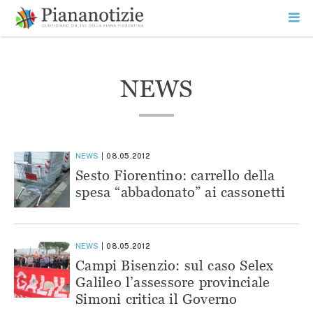
Vai
la
SEARCH
ME
contenuto
PR
Piana Notizie
Le notizie della Piana
NEWS
NEWS
08.05.2012
Sesto Fiorentino: carrello della
spesa “abbadonato” ai cassonetti
NEWS
08.05.2012
Campi Bisenzio: sul caso Selex
Galileo l’assessore provinciale
Simoni critica il Governo