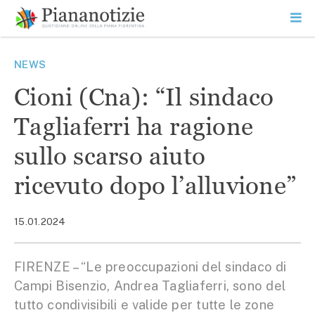
Vai
la
SEARCH
ME
contenuto
PR
Piana Notizie
Le notizie della Piana
NEWS
Cioni (Cna): “Il sindaco
Tagliaferri ha ragione
sullo scarso aiuto
ricevuto dopo l’alluvione”
15.01.2024
FIRENZE – “Le preoccupazioni del sindaco di
Campi Bisenzio, Andrea Tagliaferri, sono del
tutto condivisibili e valide per tutte le zone