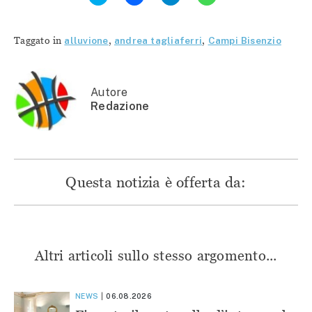
per
condividere
condividere
condividere
condividere
su
su
su
su
Facebook
Telegram
WhatsApp
Twitter
(Si
(Si
(Si
Taggato in
alluvione
,
andrea tagliaferri
,
Campi Bisenzio
(Si
apre
apre
apre
apre
in
in
in
in
una
una
una
una
nuova
nuova
nuova
nuova
finestra)
finestra)
finestra)
finestra)
Autore
Redazione
Questa notizia è offerta da:
Altri articoli sullo stesso argomento...
NEWS
06.08.2026