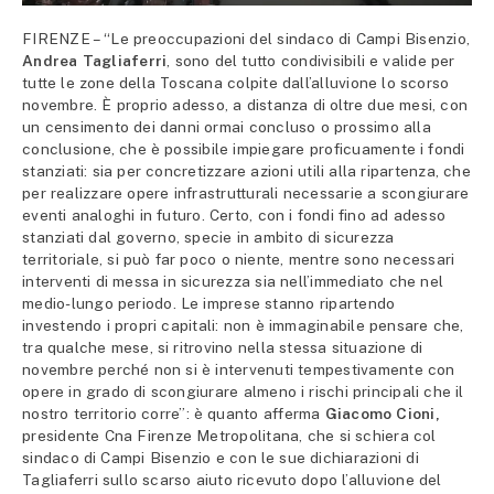
FIRENZE – “Le preoccupazioni del sindaco di Campi Bisenzio,
Andrea Tagliaferri
, sono del tutto condivisibili e valide per
tutte le zone della Toscana colpite dall’alluvione lo scorso
novembre. È proprio adesso, a distanza di oltre due mesi, con
un censimento dei danni ormai concluso o prossimo alla
conclusione, che è possibile impiegare proficuamente i fondi
stanziati: sia per concretizzare azioni utili alla ripartenza, che
per realizzare opere infrastrutturali necessarie a scongiurare
eventi analoghi in futuro. Certo, con i fondi fino ad adesso
stanziati dal governo, specie in ambito di sicurezza
territoriale, si può far poco o niente, mentre sono necessari
interventi di messa in sicurezza sia nell’immediato che nel
medio-lungo periodo. Le imprese stanno ripartendo
investendo i propri capitali: non è immaginabile pensare che,
tra qualche mese, si ritrovino nella stessa situazione di
novembre perché non si è intervenuti tempestivamente con
opere in grado di scongiurare almeno i rischi principali che il
nostro territorio corre”: è quanto afferma
Giacomo Cioni,
presidente Cna Firenze Metropolitana, che si schiera col
sindaco di Campi Bisenzio e con le sue dichiarazioni di
Tagliaferri sullo scarso aiuto ricevuto dopo l’alluvione del