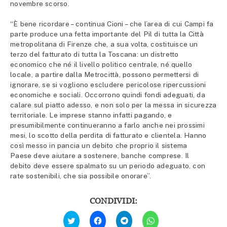
novembre scorso.
“È bene ricordare – continua Cioni – che l’area di cui Campi fa
parte produce una fetta importante del Pil di tutta la Città
metropolitana di Firenze che, a sua volta, costituisce un
terzo del fatturato di tutta la Toscana: un distretto
economico che né il livello politico centrale, né quello
locale, a partire dalla Metrocittà, possono permettersi di
ignorare, se si vogliono escludere pericolose ripercussioni
economiche e sociali. Occorrono quindi fondi adeguati, da
calare sul piatto adesso, e non solo per la messa in sicurezza
territoriale. Le imprese stanno infatti pagando, e
presumibilmente continueranno a farlo anche nei prossimi
mesi, lo scotto della perdita di fatturato e clientela. Hanno
così messo in pancia un debito che proprio il sistema
Paese deve aiutare a sostenere, banche comprese. Il
debito deve essere spalmato su un periodo adeguato, con
rate sostenibili, che sia possibile onorare”.
CONDIVIDI:
Fai
Fai
Fai
Fai
clic
clic
clic
clic
qui
per
per
per