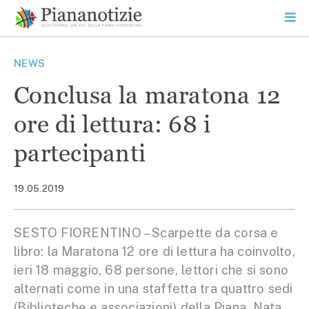
Vai
la
SEARCH
ME
contenuto
PR
Piana Notizie
Le notizie della Piana
NEWS
Conclusa la maratona 12
ore di lettura: 68 i
partecipanti
19.05.2019
SESTO FIORENTINO – Scarpette da corsa e
libro: la Maratona 12 ore di lettura ha coinvolto,
ieri 18 maggio, 68 persone, lettori che si sono
alternati come in una staffetta tra quattro sedi
(Biblioteche e associazioni) della Piana. Nata