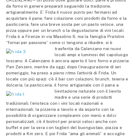
CALENZANO – Un posto dove gustare dolci, pane e prodotti
da forno in genere preparati seguendo la tradizione,
artigianalmente. E’ Frida il nuovo punto per fermarsi ad
acquistare il pane, fare colazione coni prodotti da forno e la
pasticceria, fare una breve sosta per un pasto veloce, una
pizza oppure per un brunch o la degustazione di vini locali.
Frida è a Firenze in via Masolino 6, ma la famiglia Pratolini
“fornai per passione” come ci tengono a ribadire, si è
trasferita da
Calenzano nei nuovi
locali ampi e luminosi del capoluogo
toscano. A Calenzano è ancora aperto il loro forno e pizzeria
Pan Zenzero, mentre da oggi, dopo l’inaugurazione di ieri
pomeriggio, ha preso a pieno ritmo l’attività di Frida. Un
locale con più spazi: c’è il bar con colazioni, brunch, teieria e
dolceria, la pasticceria, il forno artigianale con il pane a
lievitazione naturale con il lievito
madre e una serie di prodotti
tradizionali, l’enoteca con i vini locali nazionali e
internazionali, la pizzeria a tavolo e da asporto con la
possibilità di organizzare compleanni con menù e dolci
personalizzati, c’è il bistrot per pranzi veloci anche con
buffet e per la sera con taglieri del buongustaio, piazza e
prodotti a Km zero. E poi Frida “ama gli animali” e accoglie