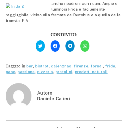
anche i padroni con i cani.
Ampio e
luminosi Frida è facilemente
raggiugibile, vicino alla fermata dell’autobus e a quella della
tramvia. E.A.
CONDIVIDI:
Fai
Fai
Fai
Fai
clic
clic
clic
clic
qui
per
per
per
per
condividere
condividere
condividere
condividere
su
su
su
su
Facebook
Telegram
WhatsApp
Twitter
(Si
(Si
(Si
Taggato in
bar
,
bistrot
,
calenznao
,
firenze
,
fornai
,
frida
,
(Si
apre
apre
apre
apre
in
in
in
pane
,
passione
,
pizzeria
,
pratolini
,
prodotti naturali
in
una
una
una
una
nuova
nuova
nuova
nuova
finestra)
finestra)
finestra)
finestra)
Autore
Daniele Calieri