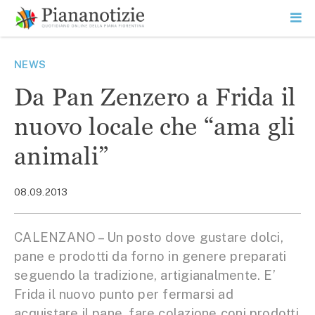
Vai
la
SEARCH
ME
contenuto
PR
Piana Notizie
Le notizie della Piana
NEWS
Da Pan Zenzero a Frida il
nuovo locale che “ama gli
animali”
08.09.2013
CALENZANO – Un posto dove gustare dolci,
pane e prodotti da forno in genere preparati
seguendo la tradizione, artigianalmente. E’
Frida il nuovo punto per fermarsi ad
acquistare il pane, fare colazione coni prodotti