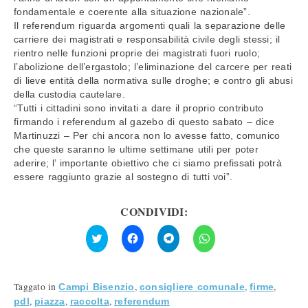
fondamentale e coerente alla situazione nazionale”.
Il referendum riguarda argomenti quali la separazione delle
carriere dei magistrati e responsabilità civile degli stessi; il
rientro nelle funzioni proprie dei magistrati fuori ruolo;
l’abolizione dell’ergastolo; l’eliminazione del carcere per reati
di lieve entità della normativa sulle droghe; e contro gli abusi
della custodia cautelare.
“Tutti i cittadini sono invitati a dare il proprio contributo
firmando i referendum al gazebo di questo sabato – dice
Martinuzzi – Per chi ancora non lo avesse fatto, comunico
che queste saranno le ultime settimane utili per poter
aderire; l’ importante obiettivo che ci siamo prefissati potrà
essere raggiunto grazie al sostegno di tutti voi”.
CONDIVIDI:
Fai
Fai
Fai
Fai
clic
clic
clic
clic
qui
per
per
per
per
condividere
condividere
condividere
condividere
su
su
su
su
Facebook
Telegram
WhatsApp
Twitter
(Si
(Si
(Si
Taggato in
,
,
,
Campi Bisenzio
consigliere comunale
firme
(Si
apre
apre
apre
apre
in
in
in
,
,
,
pdl
piazza
raccolta
referendum