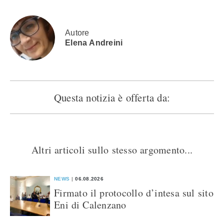
in
una
una
una
una
nuova
nuova
nuova
nuova
finestra)
finestra)
finestra)
finestra)
Autore
Elena Andreini
Questa notizia è offerta da:
Altri articoli sullo stesso argomento...
NEWS
06.08.2026
Firmato il protocollo d’intesa sul sito
Eni di Calenzano