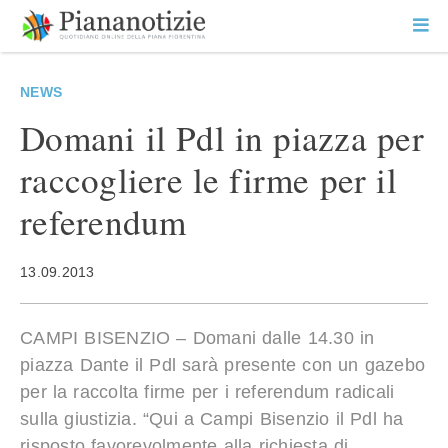
Vai
la
SEARCH
ME
contenuto
PR
Piana Notizie
Le notizie della Piana
NEWS
Domani il Pdl in piazza per
raccogliere le firme per il
referendum
13.09.2013
CAMPI BISENZIO – Domani dalle 14.30 in
piazza Dante il Pdl sarà presente con un gazebo
per la raccolta firme per i referendum radicali
sulla giustizia. “Qui a Campi Bisenzio il Pdl ha
risposto favorevolmente alla richiesta di