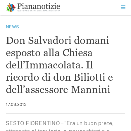
Vai
la
SEARCH
ME
contenuto
PR
Piana Notizie
Le notizie della Piana
NEWS
Don Salvadori domani
esposto alla Chiesa
dell’Immacolata. Il
ricordo di don Biliotti e
dell’assessore Mannini
17.08.2013
SESTO FIORENTINO – “Era un buon prete,