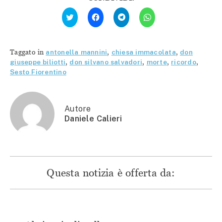
Fai
Fai
Fai
Fai
clic
clic
clic
clic
qui
per
per
per
per
condividere
condividere
condividere
condividere
su
su
su
su
Facebook
Telegram
WhatsApp
Twitter
(Si
(Si
(Si
Taggato in
antonella mannini
,
chiesa immacolata
,
don
(Si
apre
apre
apre
apre
in
in
in
giuseppe biliotti
,
don silvano salvadori
,
morte
,
ricordo
,
in
una
una
una
Sesto Fiorentino
una
nuova
nuova
nuova
nuova
finestra)
finestra)
finestra)
finestra)
Autore
Daniele Calieri
Questa notizia è offerta da: