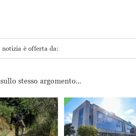
una
nuova
nuova
nuova
nuova
finestra)
finestra)
finestra)
finestra)
notizia è offerta da:
i sullo stesso argomento...