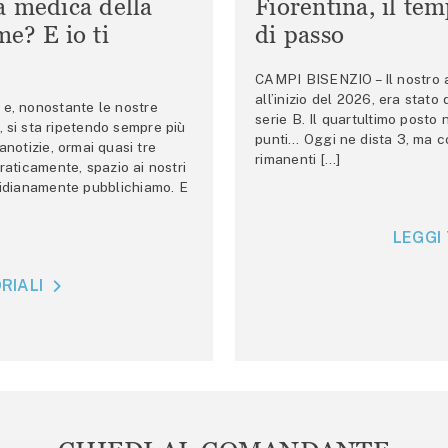
a medica della
Fiorentina, il te
e? E io ti
di passo
CAMPI BISENZIO – Il nostro au
all’inizio del 2026, era stato
e, nonostante le nostre
serie B. Il quartultimo posto
 si sta ripetendo sempre più
punti… Oggi ne dista 3, ma co
anotizie, ormai quasi tre
rimanenti […]
raticamente, spazio ai nostri
tidianamente pubblichiamo. E
LEGGI 
RIALI