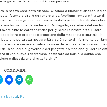
 la garanzia della continuità di un percorso”.
 sarà la nostra candidata sindaco. Ci tengo a ripeterlo: sindaca, perch
uesto, fatemelo dire, è un fatto storico. Vogliamo rompere il tetto di
 genere, ma un grande rinnovamento della politica. Inutile dire chi si
la sua formazione da sindaco di Cantagallo, segretaria del nostro
 avere tutte le caratteristiche per guidare la nostra città. E sarà
 esperienza e profondo conoscitore della macchina comunale. In
uto che porta alla nostra città e sarà punto di riferimento per tutti
Competenza, esperienza, valorizzazione delle cose fatte, innovazione 
della squadra di governo e del progetto politico che guiderà la citt
enza di una nuova generazione, composta da uomini e donne che
one a disposizione di tutta la città”.
CONDIVIDI:
Fai
Fai
Fai
Fai
clic
clic
clic
clic
qui
per
per
per
per
condividere
condividere
condividere
condividere
su
su
su
su
Facebook
Telegram
WhatsApp
Twitter
(Si
(Si
(Si
aria bugetti
,
Pd
(Si
apre
apre
apre
apre
in
in
in
in
una
una
una