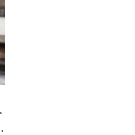
no
ta