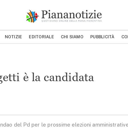
Piana Notizie
Le notizie della Piana
NOTIZIE
EDITORIALE
CHI SIAMO
PUBBLICITÀ
CO
MOSTRA/NASCONDI CERCA
getti è la candidata
indao del Pd per le prossime elezioni amministrative