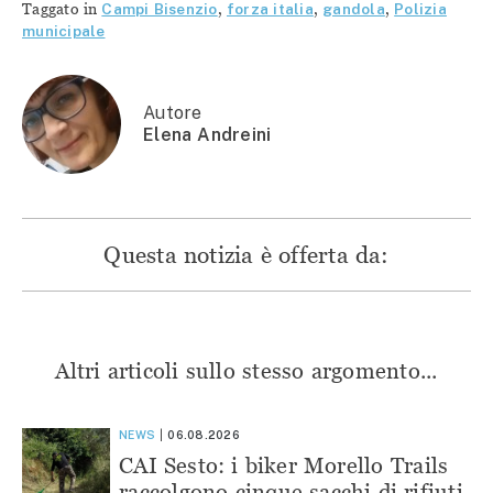
Twitter
(Si
(Si
(Si
Taggato in
Campi Bisenzio
,
forza italia
,
gandola
,
Polizia
(Si
apre
apre
apre
apre
in
in
in
municipale
in
una
una
una
una
nuova
nuova
nuova
nuova
finestra)
finestra)
finestra)
finestra)
Autore
Elena Andreini
Questa notizia è offerta da:
Altri articoli sullo stesso argomento...
NEWS
06.08.2026
CAI Sesto: i biker Morello Trails
raccolgono cinque sacchi di rifiuti