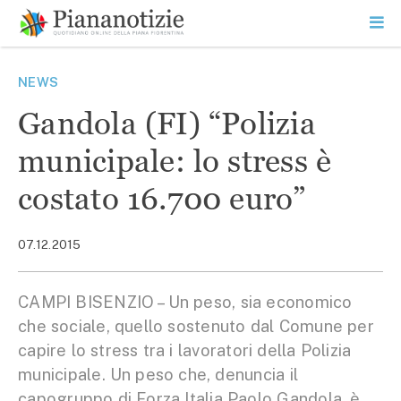
Vai
la
SEARCH
ME
contenuto
PR
Piana Notizie
Le notizie della Piana
NEWS
Gandola (FI) “Polizia
municipale: lo stress è
costato 16.700 euro”
07.12.2015
CAMPI BISENZIO – Un peso, sia economico
che sociale, quello sostenuto dal Comune per
capire lo stress tra i lavoratori della Polizia
municipale. Un peso che, denuncia il
capogruppo di Forza Italia Paolo Gandola, è