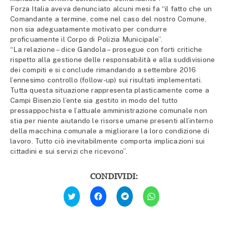
Forza Italia aveva denunciato alcuni mesi fa “il fatto che un
Comandante a termine, come nel caso del nostro Comune,
non sia adeguatamente motivato per condurre
proficuamente il Corpo di Polizia Municipale”.
“La relazione – dice Gandola – prosegue con forti critiche
rispetto alla gestione delle responsabilità e alla suddivisione
dei compiti e si conclude rimandando a settembre 2016
l’ennesimo controllo (follow-up) sui risultati implementati.
Tutta questa situazione rappresenta plasticamente come a
Campi Bisenzio l’ente sia gestito in modo del tutto
pressappochista e l’attuale amministrazione comunale non
stia per niente aiutando le risorse umane presenti all’interno
della macchina comunale a migliorare la loro condizione di
lavoro. Tutto ciò inevitabilmente comporta implicazioni sui
cittadini e sui servizi che ricevono”.
CONDIVIDI:
Fai
Fai
Fai
Fai
clic
clic
clic
clic
qui
per
per
per
per
condividere
condividere
condividere
condividere
su
su
su
su
Facebook
Telegram
WhatsApp