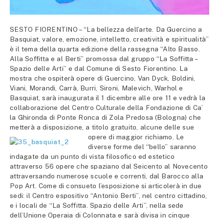
SESTO FIORENTINO – “La bellezza dell’arte. Da Guercino a
Basquiat, valore, emozione, intelletto, creatività e spiritualità”
è il tema della quarta edizione della rassegna “Alto Basso.
Alla Soffitta e al Berti” promossa dal gruppo “La Soffitta –
Spazio delle Arti” e dal Comune di Sesto Fiorentino. La
mostra che ospiterà opere di Guercino, Van Dyck, Boldini,
Viani, Morandi, Carrà, Burri, Sironi, Malevich, Warhol e
Basquiat, sarà inaugurata il 1 dicembre alle ore 11 e vedrà la
collaborazione del Centro Culturale della Fondazione di Ca’
la Ghironda di Ponte Ronca di Zola Predosa (Bologna) che
metterà a disposizione, a titolo gratuito, alcune delle sue
opere di
maggior richiamo. Le
diverse forme del “bello” saranno
indagate da un punto di vista filosofico ed estetico
attraverso 56 opere che spaziano dal Seicento al Novecento
attraversando numerose scuole e correnti, dal Barocco alla
Pop Art. Come di consueto l’esposizione si articolerà in due
sedi: il Centro espositivo “Antonio Berti”, nel centro cittadino,
e i locali de “La Soffitta. Spazio delle Arti”, nella sede
dell’Unione Operaia di Colonnata e sarà divisa in cinque