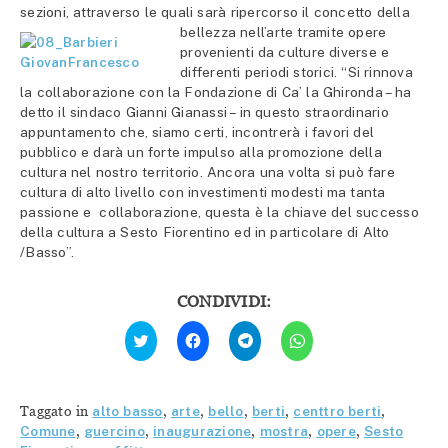
sezioni, attraverso le quali sarà ripercorso
il concetto della
bellezza nell’arte tramite opere
provenienti da culture diverse e
differenti periodi storici. “Si rinnova
la collaborazione con la Fondazione di Ca’ la Ghironda – ha
detto il sindaco Gianni Gianassi – in questo straordinario
appuntamento che, siamo certi, incontrerà i favori del
pubblico e darà un forte impulso alla promozione della
cultura nel nostro territorio. Ancora una volta si può fare
cultura di alto livello con investimenti modesti ma tanta
passione e collaborazione, questa è la chiave del successo
della cultura a Sesto Fiorentino ed in particolare di Alto
/Basso”.
CONDIVIDI:
Fai
Fai
Fai
Fai
clic
clic
clic
clic
qui
per
per
per
per
condividere
condividere
condividere
condividere
su
su
su
su
Facebook
Telegram
WhatsApp
Twitter
(Si
(Si
(Si
Taggato in
alto basso
,
arte
,
bello
,
berti
,
centtro berti
,
(Si
apre
apre
apre
apre
in
in
in
Comune
,
guercino
,
inaugurazione
,
mostra
,
opere
,
Sesto
in
una
una
una