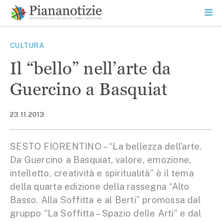
Vai
la
SEARCH
ME
contenuto
PR
Piana Notizie
Le notizie della Piana
CULTURA
Il “bello” nell’arte da
Guercino a Basquiat
23.11.2013
SESTO FIORENTINO – “La bellezza dell’arte.
Da Guercino a Basquiat, valore, emozione,
intelletto, creatività e spiritualità” è il tema
della quarta edizione della rassegna “Alto
Basso. Alla Soffitta e al Berti” promossa dal
gruppo “La Soffitta – Spazio delle Arti” e dal