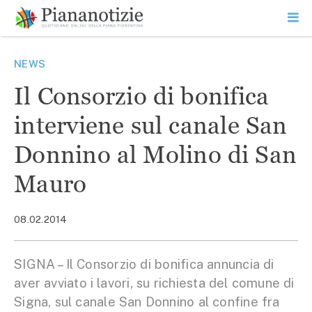
Vai
la
SEARCH
ME
contenuto
PR
Piana Notizie
Le notizie della Piana
NEWS
Il Consorzio di bonifica
interviene sul canale San
Donnino al Molino di San
Mauro
08.02.2014
SIGNA – Il Consorzio di bonifica annuncia di
aver avviato i lavori, su richiesta del comune di
Signa, sul canale San Donnino al confine fra