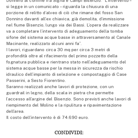
Donnino al confine fra Signa e Campi Bisenzio. “L’intervento –
si legge in un comunicato – riguarda la chiusura di una
porzione di relitto d’alveo di ciò che rimane del fosso San
Donnino davanti all’ex chiavica, già demolita, d’immissione
nel fiume Bisenzio, lungo via dei Bassi. L’opera da realizzare
va a completare l’intervento di adeguamento della tomba
sifone del sistema acque basse in attraversamento al Canale
Macinante, realizzato alcuni anni fa”.
I lavori, riguardano circa 30 mq per circa 3 metri di
profondità oltre al rifacimento del primo pozzetto della
fognatura pubblica e rientrano stato nell’adeguamento del
sistema acque basse per la messa in sicurezza da rischio
idraulico dell’impianto di selezione e compostaggio di Case
Passerini, a Sesto Fiorentino.
Saranno realizzati anche lavori di protezione, con un
guardrail in legno, della scala in pietra che permette
l’accesso all’argine del Bisenzio. Sono previsti anche lavori di
riempimento del Molino e la ripulitura e ripavimentazione
dell’area.
Il costo dell’intervento è di 74.690 euro.
CONDIVIDI: