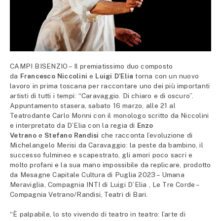
CAMPI BISENZIO – Il premiatissimo duo composto
da
Francesco Niccolini
e
Luigi D’Elia
torna con un nuovo
lavoro in prima toscana per raccontare uno dei più importanti
artisti di tutti i tempi: “Caravaggio. Di chiaro e di oscuro”.
Appuntamento stasera, sabato 16 marzo, alle 21 al
Teatrodante Carlo Monni con il monologo scritto da Niccolini
e interpretato da D’Elia con la regia di
Enzo
Vetrano
e
Stefano Randisi
che racconta l’evoluzione di
Michelangelo Merisi da Caravaggio: la peste da bambino, il
successo fulmineo e scapestrato, gli amori poco sacri e
molto profani e la sua mano impossibile da replicare, prodotto
da Mesagne Capitale Cultura di Puglia 2023 – Umana
Meraviglia, Compagnia INTI di Luigi D’Elia , Le Tre Corde –
Compagnia Vetrano/Randisi, Teatri di Bari.
“È palpabile, lo sto vivendo di teatro in teatro: l’arte di