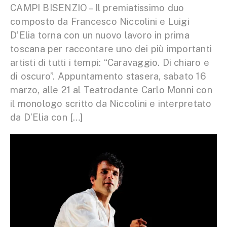
CAMPI BISENZIO – Il premiatissimo duo
composto da Francesco Niccolini e Luigi
D’Elia torna con un nuovo lavoro in prima
toscana per raccontare uno dei più importanti
artisti di tutti i tempi: “Caravaggio. Di chiaro e
di oscuro”. Appuntamento stasera, sabato 16
marzo, alle 21 al Teatrodante Carlo Monni con
il monologo scritto da Niccolini e interpretato
da D’Elia con […]