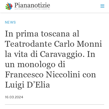
Vai
la
SEARCH
ME
contenuto
PR
Piana Notizie
Le notizie della Piana
NEWS
In prima toscana al
Teatrodante Carlo Monni
la vita di Caravaggio. In
un monologo di
Francesco Niccolini con
Luigi D’Elia
16.03.2024