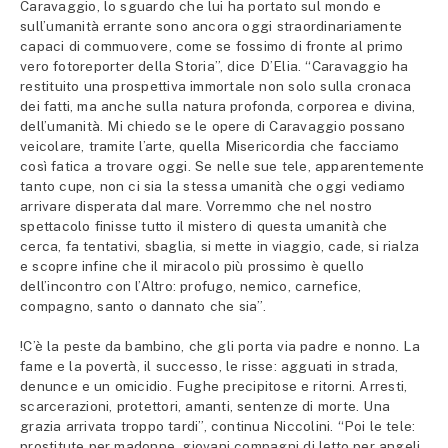
Caravaggio, lo sguardo che lui ha portato sul mondo e
sull’umanità errante sono ancora oggi straordinariamente
capaci di commuovere, come se fossimo di fronte al primo
vero fotoreporter della Storia”, dice D’Elia. “Caravaggio ha
restituito una prospettiva immortale non solo sulla cronaca
dei fatti, ma anche sulla natura profonda, corporea e divina,
dell’umanità. Mi chiedo se le opere di Caravaggio possano
veicolare, tramite l’arte, quella Misericordia che facciamo
così fatica a trovare oggi. Se nelle sue tele, apparentemente
tanto cupe, non ci sia la stessa umanità che oggi vediamo
arrivare disperata dal mare. Vorremmo che nel nostro
spettacolo finisse tutto il mistero di questa umanità che
cerca, fa tentativi, sbaglia, si mette in viaggio, cade, si rialza
e scopre infine che il miracolo più prossimo è quello
dell’incontro con l’Altro: profugo, nemico, carnefice,
compagno, santo o dannato che sia”.
!C’è la peste da bambino, che gli porta via padre e nonno. La
fame e la povertà, il successo, le risse: agguati in strada,
denunce e un omicidio. Fughe precipitose e ritorni. Arresti,
scarcerazioni, protettori, amanti, sentenze di morte. Una
grazia arrivata troppo tardi”, continua Niccolini. “Poi le tele:
prostitute per madonne, giovani compagni di letto per angeli.