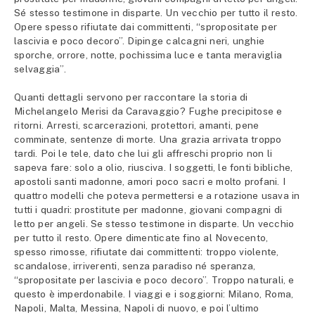
Sé stesso testimone in disparte. Un vecchio per tutto il resto.
Opere spesso rifiutate dai committenti, “spropositate per
lascivia e poco decoro”. Dipinge calcagni neri, unghie
sporche, orrore, notte, pochissima luce e tanta meraviglia
selvaggia”.
Quanti dettagli servono per raccontare la storia di
Michelangelo Merisi da Caravaggio? Fughe precipitose e
ritorni. Arresti, scarcerazioni, protettori, amanti, pene
comminate, sentenze di morte. Una grazia arrivata troppo
tardi. Poi le tele, dato che lui gli affreschi proprio non li
sapeva fare: solo a olio, riusciva. I soggetti, le fonti bibliche,
apostoli santi madonne, amori poco sacri e molto profani. I
quattro modelli che poteva permettersi e a rotazione usava in
tutti i quadri: prostitute per madonne, giovani compagni di
letto per angeli. Se stesso testimone in disparte. Un vecchio
per tutto il resto. Opere dimenticate fino al Novecento,
spesso rimosse, rifiutate dai committenti: troppo violente,
scandalose, irriverenti, senza paradiso né speranza,
“spropositate per lascivia e poco decoro”. Troppo naturali, e
questo è imperdonabile. I viaggi e i soggiorni: Milano, Roma,
Napoli, Malta, Messina, Napoli di nuovo, e poi l’ultimo