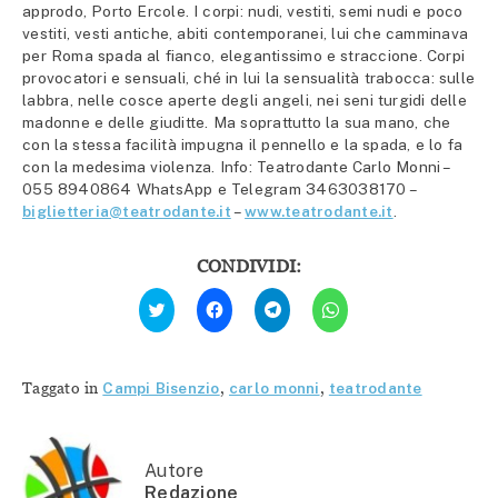
approdo, Porto Ercole. I corpi: nudi, vestiti, semi nudi e poco
vestiti, vesti antiche, abiti contemporanei, lui che camminava
per Roma spada al fianco, elegantissimo e straccione. Corpi
provocatori e sensuali, ché in lui la sensualità trabocca: sulle
labbra, nelle cosce aperte degli angeli, nei seni turgidi delle
madonne e delle giuditte. Ma soprattutto la sua mano, che
con la stessa facilità impugna il pennello e la spada, e lo fa
con la medesima violenza. Info: Teatrodante Carlo Monni –
055 8940864 WhatsApp e Telegram 3463038170 –
biglietteria@teatrodante.it
–
www.teatrodante.it
.
CONDIVIDI:
Fai
Fai
Fai
Fai
clic
clic
clic
clic
qui
per
per
per
per
condividere
condividere
condividere
condividere
su
su
su
su
Facebook
Telegram
WhatsApp
Twitter
(Si
(Si
(Si
Taggato in
Campi Bisenzio
,
carlo monni
,
teatrodante
(Si
apre
apre
apre
apre
in
in
in
in
una
una
una
una
nuova
nuova
nuova
nuova
finestra)
finestra)
finestra)
finestra)
Autore
Redazione