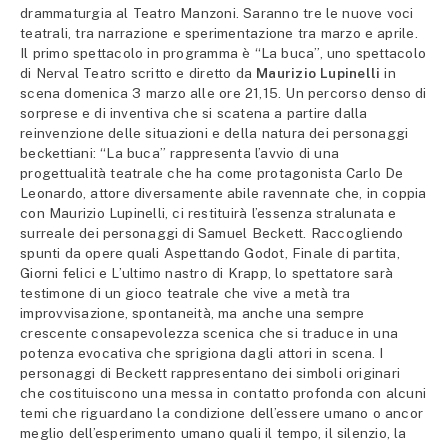
drammaturgia al Teatro Manzoni. Saranno tre le nuove voci
teatrali, tra narrazione e sperimentazione tra marzo e aprile.
Il primo spettacolo in programma è “La buca”, uno spettacolo
di Nerval Teatro scritto e diretto da
Maurizio Lupinelli
in
scena domenica 3 marzo alle ore 21,15. Un percorso denso di
sorprese e di inventiva che si scatena a partire dalla
reinvenzione delle situazioni e della natura dei personaggi
beckettiani: “La buca” rappresenta l’avvio di una
progettualità teatrale che ha come protagonista Carlo De
Leonardo, attore diversamente abile ravennate che, in coppia
con Maurizio Lupinelli, ci restituirà l’essenza stralunata e
surreale dei personaggi di Samuel Beckett. Raccogliendo
spunti da opere quali Aspettando Godot, Finale di partita,
Giorni felici e L’ultimo nastro di Krapp, lo spettatore sarà
testimone di un gioco teatrale che vive a metà tra
improvvisazione, spontaneità, ma anche una sempre
crescente consapevolezza scenica che si traduce in una
potenza evocativa che sprigiona dagli attori in scena. I
personaggi di Beckett rappresentano dei simboli originari
che costituiscono una messa in contatto profonda con alcuni
temi che riguardano la condizione dell’essere umano o ancor
meglio dell’esperimento umano quali il tempo, il silenzio, la