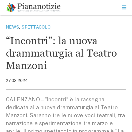
Vai
la
SEARCH
ME
contenuto
PR
Piana Notizie
Le notizie della Piana
NEWS
,
SPETTACOLO
“Incontri”: la nuova
drammaturgia al Teatro
Manzoni
27.02.2024
CALENZANO – “Incontri” è la rassegna
dedicata alla nuova drammaturgia al Teatro
Manzoni. Saranno tre le nuove voci teatrali, tra
narrazione e sperimentazione tra marzo e
aprile. Il primo spettacolo in programma è “La