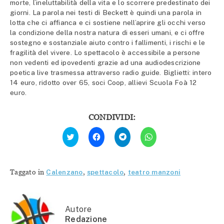
morte, l’ineluttabilità della vita e lo scorrere predestinato dei
giorni. La parola nei testi di Beckett è quindi una parola in
lotta che ci affianca e ci sostiene nell’aprire gli occhi verso
la condizione della nostra natura di esseri umani, e ci offre
sostegno e sostanziale aiuto contro i fallimenti, i rischi e le
fragilità del vivere. Lo spettacolo è accessibile a persone
non vedenti ed ipovedenti grazie ad una audiodescrizione
poetica live trasmessa attraverso radio guide. Biglietti: intero
14 euro, ridotto over 65, soci Coop, allievi Scuola Foà 12
euro.
CONDIVIDI:
Fai
Fai
Fai
Fai
clic
clic
clic
clic
qui
per
per
per
per
condividere
condividere
condividere
condividere
su
su
su
su
Facebook
Telegram
WhatsApp
Twitter
(Si
(Si
(Si
Taggato in
Calenzano
,
spettacolo
,
teatro manzoni
(Si
apre
apre
apre
apre
in
in
in
in
una
una
una
una
nuova
nuova
nuova
nuova
finestra)
finestra)
finestra)
finestra)
Autore
Redazione