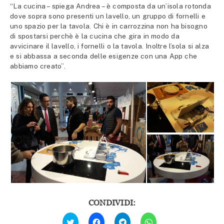
“La cucina – spiega Andrea – è composta da un’isola rotonda
dove sopra sono presenti un lavello, un gruppo di fornelli e
uno spazio per la tavola. Chi è in carrozzina non ha bisogno
di spostarsi perchè è la cucina che gira in modo da
avvicinare il lavello, i fornelli o la tavola. Inoltre l’sola si alza
e si abbassa a seconda delle esigenze con una App che
abbiamo creato”.
CONDIVIDI:
Fai
Fai
Fai
Fai
clic
clic
clic
clic