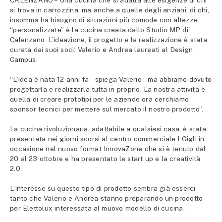
CALENZANO – Una cucina che si adatta alle esigenze di chi
si trova in carrozzina, ma anche a quelle degli anziani, di chi,
insomma ha bisogno di situazioni più comode con altezze
“personalizzate” è la cucina creata dallo Studio MP di
Calenzano. L’ideazione, il progetto e la realizzazione è stata
curata dai suoi soci: Valerio e Andrea laureati al Design
Campus.
“L’idea è nata 12 anni fa – spiega Valerio – ma abbiamo dovuto
progettarla e realizzarla tutta in proprio. La nostra attività è
quella di creare prototipi per le aziende ora cerchiamo
sponsor tecnici per mettere sul mercato il nostro prodotto”.
La cucina rivoluzionaria, adattabile a qualsiasi casa, è stata
presentata nei giorni scorsi al centro commerciale I Gigli in
occasione nel nuovo format InnovaZone che si è tenuto dal
20 al 23 ottobre e ha presentato le start up e la creatività
2.0.
L’interesse su questo tipo di prodotto sembra già esserci
tanto che Valerio e Andrea stanno preparando un prodotto
per Elettolux interessata al muovo modello di cucina.