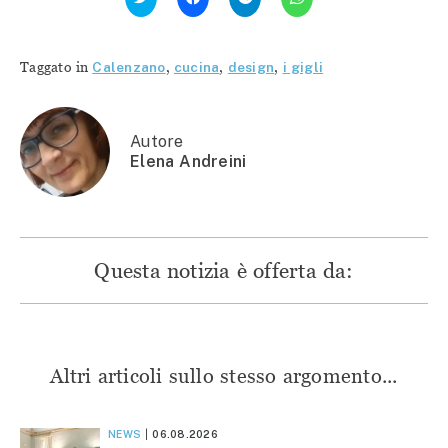
qui
per
per
per
per
condividere
condividere
condividere
condividere
su
su
su
su
Facebook
Telegram
WhatsApp
Twitter
(Si
(Si
(Si
Taggato in
Calenzano
,
cucina
,
design
,
i gigli
(Si
apre
apre
apre
apre
in
in
in
in
una
una
una
una
nuova
nuova
nuova
nuova
finestra)
finestra)
finestra)
finestra)
Autore
Elena Andreini
Questa notizia è offerta da:
Altri articoli sullo stesso argomento...
NEWS
06.08.2026