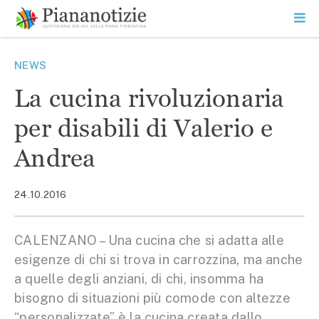
Vai
la
SEARCH
ME
contenuto
PR
Piana Notizie
Le notizie della Piana
NEWS
La cucina rivoluzionaria
per disabili di Valerio e
Andrea
24.10.2016
CALENZANO – Una cucina che si adatta alle
esigenze di chi si trova in carrozzina, ma anche
a quelle degli anziani, di chi, insomma ha
bisogno di situazioni più comode con altezze
“personalizzate” è la cucina creata dallo