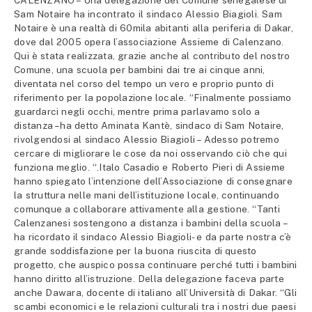
CALENZANO – Una delegazione del Comune senegalese di
Sam Notaire ha incontrato il sindaco Alessio Biagioli. Sam
Notaire è una realtà di 60mila abitanti alla periferia di Dakar,
dove dal 2005 opera l’associazione Assieme di Calenzano.
Qui è stata realizzata, grazie anche al contributo del nostro
Comune, una scuola per bambini dai tre ai cinque anni,
diventata nel corso del tempo un vero e proprio punto di
riferimento per la popolazione locale. “Finalmente possiamo
guardarci negli occhi, mentre prima parlavamo solo a
distanza –ha detto Aminata Kantè, sindaco di Sam Notaire,
rivolgendosi al sindaco Alessio Biagioli – Adesso potremo
cercare di migliorare le cose da noi osservando ciò che qui
funziona meglio. “.Italo Casadio e Roberto Pieri di Assieme
hanno spiegato l’intenzione dell’Associazione di consegnare
la struttura nelle mani dell’istituzione locale, continuando
comunque a collaborare attivamente alla gestione. “Tanti
Calenzanesi sostengono a distanza i bambini della scuola –
ha ricordato il sindaco Alessio Biagioli- e da parte nostra c’è
grande soddisfazione per la buona riuscita di questo
progetto, che auspico possa continuare perché tutti i bambini
hanno diritto all’istruzione. Della delegazione faceva parte
anche Dawara, docente di italiano all’Università di Dakar. “Gli
scambi economici e le relazioni culturali tra i nostri due paesi