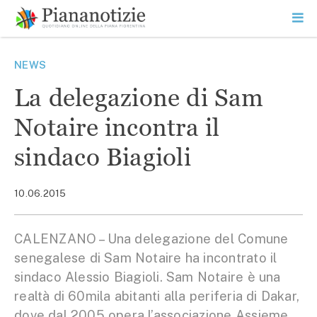
Vai
la
SEARCH
ME
contenuto
PR
Piana Notizie
Le notizie della Piana
NEWS
La delegazione di Sam
Notaire incontra il
sindaco Biagioli
10.06.2015
CALENZANO – Una delegazione del Comune
senegalese di Sam Notaire ha incontrato il
sindaco Alessio Biagioli. Sam Notaire è una
realtà di 60mila abitanti alla periferia di Dakar,
dove dal 2005 opera l’associazione Assieme