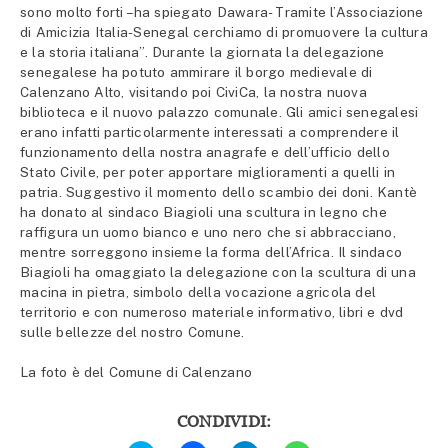
sono molto forti –ha spiegato Dawara- Tramite l’Associazione
di Amicizia Italia-Senegal cerchiamo di promuovere la cultura
e la storia italiana”. Durante la giornata la delegazione
senegalese ha potuto ammirare il borgo medievale di
Calenzano Alto, visitando poi CiviCa, la nostra nuova
biblioteca e il nuovo palazzo comunale. Gli amici senegalesi
erano infatti particolarmente interessati a comprendere il
funzionamento della nostra anagrafe e dell’ufficio dello
Stato Civile, per poter apportare miglioramenti a quelli in
patria. Suggestivo il momento dello scambio dei doni. Kantè
ha donato al sindaco Biagioli una scultura in legno che
raffigura un uomo bianco e uno nero che si abbracciano,
mentre sorreggono insieme la forma dell’Africa. Il sindaco
Biagioli ha omaggiato la delegazione con la scultura di una
macina in pietra, simbolo della vocazione agricola del
territorio e con numeroso materiale informativo, libri e dvd
sulle bellezze del nostro Comune.
La foto è del Comune di Calenzano
CONDIVIDI:
Fai
Fai
Fai
Fai