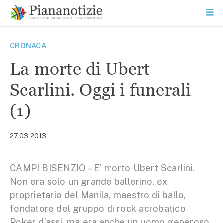
Vai
la
SEARCH
ME
contenuto
PR
Piana Notizie
Le notizie della Piana
CRONACA
La morte di Ubert
Scarlini. Oggi i funerali
(1)
27.03.2013
CAMPI BISENZIO – E’ morto Ubert Scarlini.
Non era solo un grande ballerino, ex
proprietario del Manila, maestro di ballo,
fondatore del gruppo di rock acrobatico
Poker d’assi, ma era anche un uomo generoso,