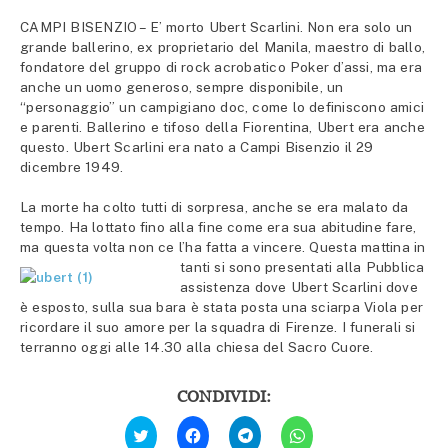
CAMPI BISENZIO – E’ morto Ubert Scarlini. Non era solo un
grande ballerino, ex proprietario del Manila, maestro di ballo,
fondatore del gruppo di rock acrobatico Poker d’assi, ma era
anche un uomo generoso, sempre disponibile, un
“personaggio” un campigiano doc, come lo definiscono amici
e parenti. Ballerino e tifoso della Fiorentina, Ubert era anche
questo. Ubert Scarlini era nato a Campi Bisenzio il 29
dicembre 1949.
La morte ha colto tutti di sorpresa, anche se era malato da
tempo. Ha lottato fino alla fine come era sua abitudine fare,
ma questa volta non ce l’ha fatta a vincere. Questa mattina in
tanti si sono
presentati alla Pubblica
assistenza dove Ubert Scarlini dove
è esposto, sulla sua bara è stata posta una sciarpa Viola per
ricordare il suo amore per la squadra di Firenze. I funerali si
terranno oggi alle 14.30 alla chiesa del Sacro Cuore.
CONDIVIDI:
Fai
Fai
Fai
Fai
clic
clic
clic
clic