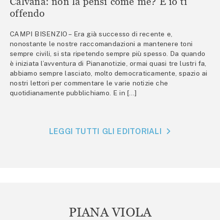
Calvana: non la pensi come me? E io ti
offendo
CAMPI BISENZIO – Era già successo di recente e,
nonostante le nostre raccomandazioni a mantenere toni
sempre civili, si sta ripetendo sempre più spesso. Da quando
è iniziata l’avventura di Piananotizie, ormai quasi tre lustri fa,
abbiamo sempre lasciato, molto democraticamente, spazio ai
nostri lettori per commentare le varie notizie che
quotidianamente pubblichiamo. E in […]
LEGGI TUTTI GLI EDITORIALI
PIANA VIOLA