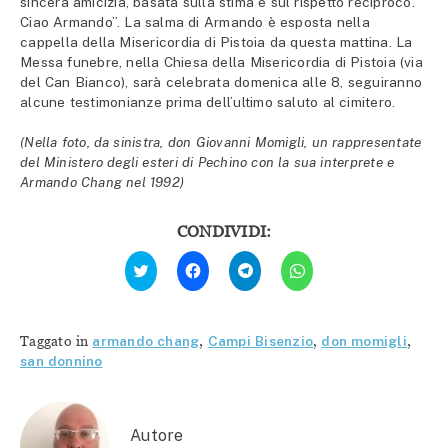
sincera amicizia, basata sulla stima e sul rispetto reciproco.
Ciao Armando”. La salma di Armando è esposta nella
cappella della Misericordia di Pistoia da questa mattina. La
Messa funebre, nella Chiesa della Misericordia di Pistoia (via
del Can Bianco), sarà celebrata domenica alle 8, seguiranno
alcune testimonianze prima dell’ultimo saluto al cimitero.
(Nella foto, da sinistra, don Giovanni Momigli, un rappresentate
del Ministero degli esteri di Pechino con la sua interprete e
Armando Chang nel 1992)
CONDIVIDI:
Fai
Fai
Fai
Fai
clic
clic
clic
clic
qui
per
per
per
per
condividere
condividere
condividere
condividere
su
su
su
su
Facebook
Telegram
WhatsApp
Twitter
(Si
(Si
(Si
Taggato in
armando chang
,
Campi Bisenzio
,
don momigli
,
(Si
apre
apre
apre
apre
in
in
in
san donnino
in
una
una
una
una
nuova
nuova
nuova
nuova
finestra)
finestra)
finestra)
finestra)
Autore