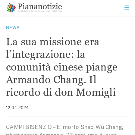
Vai
la
SEARCH
ME
contenuto
PR
Piana Notizie
Le notizie della Piana
NEWS
La sua missione era
l’integrazione: la
comunità cinese piange
Armando Chang. Il
ricordo di don Momigli
12.04.2024
CAMPI BISENZIO – E’ morto Shao Wu Chang,