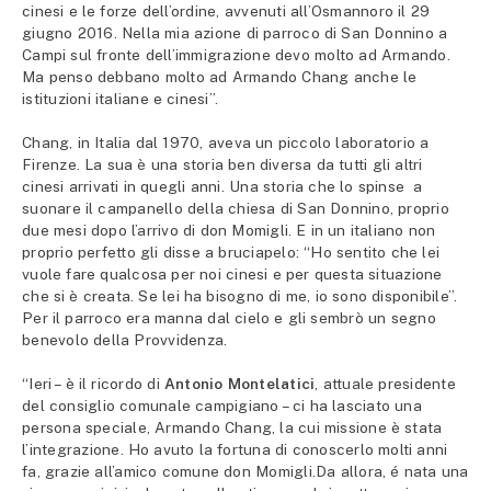
cinesi e le forze dell’ordine, avvenuti all’Osmannoro il 29
giugno 2016. Nella mia azione di parroco di San Donnino a
Campi sul fronte dell’immigrazione devo molto ad Armando.
Ma penso debbano molto ad Armando Chang anche le
istituzioni italiane e cinesi”.
Chang, in Italia dal 1970, aveva un piccolo laboratorio a
Firenze. La sua è una storia ben diversa da tutti gli altri
cinesi arrivati in quegli anni. Una storia che lo spinse a
suonare il campanello della chiesa di San Donnino, proprio
due mesi dopo l’arrivo di don Momigli. E in un italiano non
proprio perfetto gli disse a bruciapelo: “Ho sentito che lei
vuole fare qualcosa per noi cinesi e per questa situazione
che si è creata. Se lei ha bisogno di me, io sono disponibile”.
Per il parroco era manna dal cielo e gli sembrò un segno
benevolo della Provvidenza.
“Ieri – è il ricordo di
Antonio Montelatici
, attuale presidente
del consiglio comunale campigiano – ci ha lasciato una
persona speciale, Armando Chang, la cui missione è stata
l’integrazione. Ho avuto la fortuna di conoscerlo molti anni
fa, grazie all’amico comune don Momigli.Da allora, é nata una