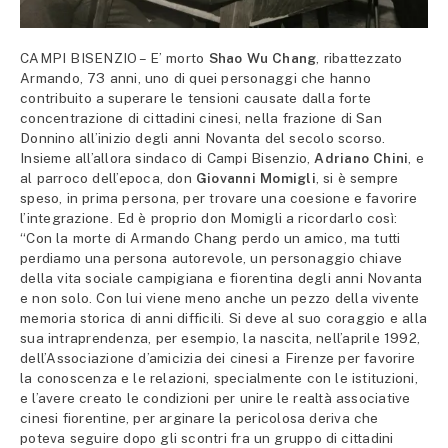
CAMPI BISENZIO – E’ morto
Shao Wu Chang
, ribattezzato
Armando, 73 anni, uno di quei personaggi che hanno
contribuito a superare le tensioni causate dalla forte
concentrazione di cittadini cinesi, nella frazione di San
Donnino all’inizio degli anni Novanta del secolo scorso.
Insieme all’allora sindaco di Campi Bisenzio,
Adriano Chini
, e
al parroco dell’epoca, don
Giovanni Momigli
, si è sempre
speso, in prima persona, per trovare una coesione e favorire
l’integrazione. Ed è proprio don Momigli a ricordarlo così:
“Con la morte di Armando Chang perdo un amico, ma tutti
perdiamo una persona autorevole, un personaggio chiave
della vita sociale campigiana e fiorentina degli anni Novanta
e non solo. Con lui viene meno anche un pezzo della vivente
memoria storica di anni difficili. Si deve al suo coraggio e alla
sua intraprendenza, per esempio, la nascita, nell’aprile 1992,
dell’Associazione d’amicizia dei cinesi a Firenze per favorire
la conoscenza e le relazioni, specialmente con le istituzioni,
e l’avere creato le condizioni per unire le realtà associative
cinesi fiorentine, per arginare la pericolosa deriva che
poteva seguire dopo gli scontri fra un gruppo di cittadini