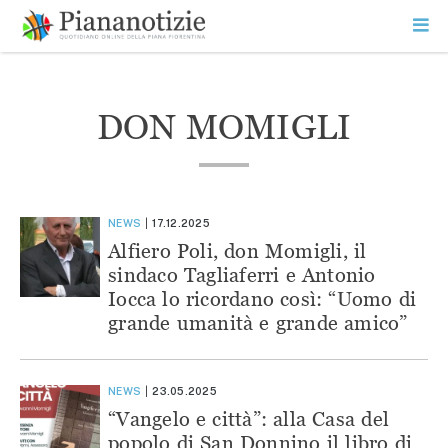
Vai
la
SEARCH
ME
contenuto
PR
Piana Notizie
Le notizie della Piana
DON MOMIGLI
NEWS
17.12.2025
Alfiero Poli, don Momigli, il
sindaco Tagliaferri e Antonio
Iocca lo ricordano così: “Uomo di
grande umanità e grande amico”
NEWS
23.05.2025
“Vangelo e città”: alla Casa del
popolo di San Donnino il libro di