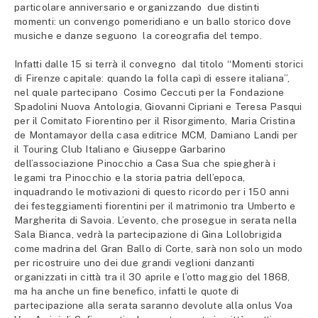
particolare anniversario e organizzando due distinti
momenti: un convengo pomeridiano e un ballo storico dove
musiche e danze seguono la coreografia del tempo.
Infatti dalle 15 si terrà il convegno dal titolo “Momenti storici
di Firenze capitale: quando la folla capì di essere italiana”,
nel quale partecipano Cosimo Ceccuti per la Fondazione
Spadolini Nuova Antologia, Giovanni Cipriani e Teresa Pasqui
per il Comitato Fiorentino per il Risorgimento, Maria Cristina
de Montamayor della casa editrice MCM, Damiano Landi per
il Touring Club Italiano e Giuseppe Garbarino
dell’associazione Pinocchio a Casa Sua che spiegherà i
legami tra Pinocchio e la storia patria dell’epoca,
inquadrando le motivazioni di questo ricordo per i 150 anni
dei festeggiamenti fiorentini per il matrimonio tra Umberto e
Margherita di Savoia. L’evento, che prosegue in serata nella
Sala Bianca, vedrà la partecipazione di Gina Lollobrigida
come madrina del Gran Ballo di Corte, sarà non solo un modo
per ricostruire uno dei due grandi veglioni danzanti
organizzati in città tra il 30 aprile e l’otto maggio del 1868,
ma ha anche un fine benefico, infatti le quote di
partecipazione alla serata saranno devolute alla onlus Voa