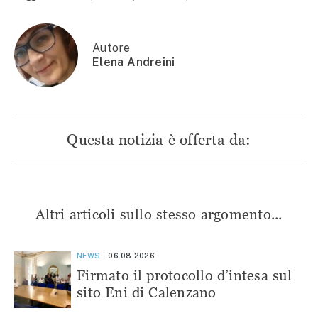
(Si
apre
apre
apre
apre
in
in
in
in
una
una
una
una
nuova
nuova
nuova
nuova
finestra)
finestra)
finestra)
finestra)
Autore
Elena Andreini
Questa notizia è offerta da:
Altri articoli sullo stesso argomento...
NEWS
06.08.2026
Firmato il protocollo d’intesa sul
sito Eni di Calenzano