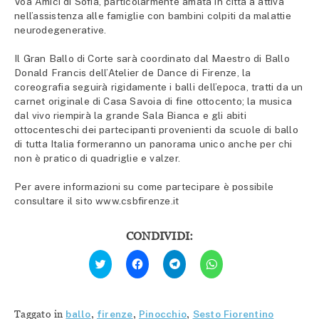
Voa Amici di Sofia, particolarmente amata in città a attiva
nell’assistenza alle famiglie con bambini colpiti da malattie
neurodegenerative.
Il Gran Ballo di Corte sarà coordinato dal Maestro di Ballo
Donald Francis dell’Atelier de Dance di Firenze, la
coreografia seguirà rigidamente i balli dell’epoca, tratti da un
carnet originale di Casa Savoia di fine ottocento; la musica
dal vivo riempirà la grande Sala Bianca e gli abiti
ottocenteschi dei partecipanti provenienti da scuole di ballo
di tutta Italia formeranno un panorama unico anche per chi
non è pratico di quadriglie e valzer.
Per avere informazioni su come partecipare è possibile
consultare il sito www.csbfirenze.it
CONDIVIDI:
Fai
Fai
Fai
Fai
clic
clic
clic
clic
qui
per
per
per
per
condividere
condividere
condividere
condividere
su
su
su
su
Facebook
Telegram
WhatsApp
Twitter
(Si
(Si
(Si
Taggato in
ballo
,
firenze
,
Pinocchio
,
Sesto Fiorentino