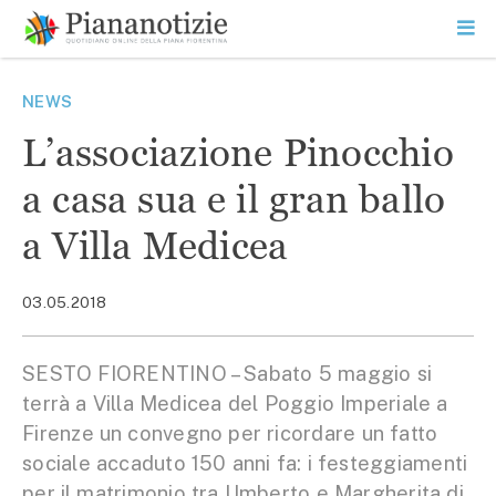
Vai
la
SEARCH
ME
contenuto
PR
Piana Notizie
Le notizie della Piana
NEWS
L’associazione Pinocchio
a casa sua e il gran ballo
a Villa Medicea
03.05.2018
SESTO FIORENTINO – Sabato 5 maggio si
terrà a Villa Medicea del Poggio Imperiale a
Firenze un convegno per ricordare un fatto
sociale accaduto 150 anni fa: i festeggiamenti
per il matrimonio tra Umberto e Margherita di