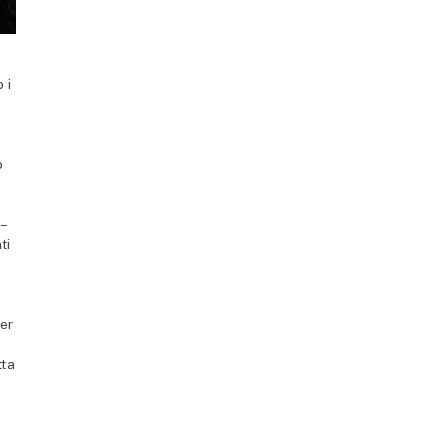
 i
o
 –
ti
per
tta