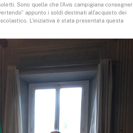
gnoletti. Sono quelle che l’Avis campigiana consegne
rtendo” appunto i soldi destinati all’acquisto dei
 scolastico. L’iniziativa è stata presentata questa