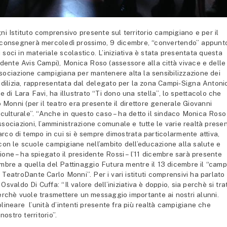
 Istituto comprensivo presente sul territorio campigiano e per il
a consegnerà mercoledì prossimo, 9 dicembre, “convertendo” appunto
ri soci in materiale scolastico. L’iniziativa è stata presentata questa
dente Avis Campi), Monica Roso (assessore alla città vivace e delle
ssociazione campigiana per mantenere alta la sensibilizzazione dei
fedilizia, rappresentata dal delegato per la zona Campi-Signa Antoni
di Lara Favi, ha illustrato “Ti dono una stella”, lo spettacolo che
Monni (per il teatro era presente il direttore generale Giovanni
l culturale”. “Anche in questo caso – ha detto il sindaco Monica Roso
ssociazioni, l’amministrazione comunale e tutte le varie realtà presen
, arco di tempo in cui si è sempre dimostrata particolarmente attiva,
 con le scuole campigiane nell’ambito dell’educazione alla salute e
one – ha spiegato il presidente Rossi – l’11 dicembre sarà presente
cembre a quella del Pattinaggio Futura mentre il 13 dicembre il “cam
 TeatroDante Carlo Monni”. Per i vari istituti comprensivi ha parlato
svaldo Di Cuffa: “Il valore dell’iniziativa è doppio, sia perchè si tra
erchè vuole trasmettere un messaggio importante ai nostri alunni.
olineare l’unità d’intenti presente fra più realtà campigiane che
nostro territorio”.