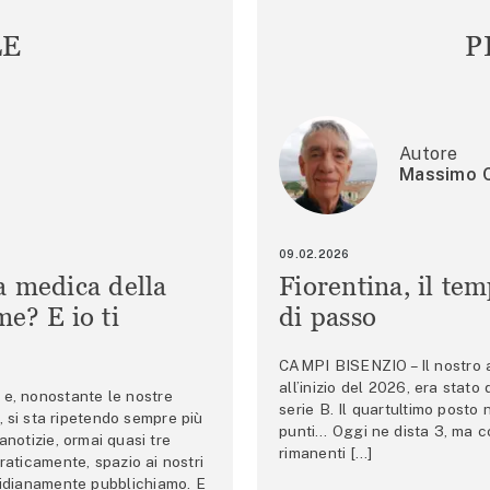
LE
P
Autore
Massimo C
09.02.2026
a medica della
Fiorentina, il te
e? E io ti
di passo
CAMPI BISENZIO – Il nostro au
all’inizio del 2026, era stato
e, nonostante le nostre
serie B. Il quartultimo posto
 si sta ripetendo sempre più
punti… Oggi ne dista 3, ma co
anotizie, ormai quasi tre
rimanenti […]
raticamente, spazio ai nostri
tidianamente pubblichiamo. E