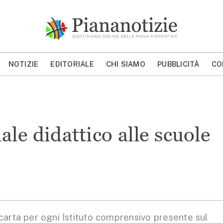
Piana Notizie
Le notizie della Piana
NOTIZIE
EDITORIALE
CHI SIAMO
PUBBLICITÀ
CO
MOSTRA/NASCONDI CERCA
le didattico alle scuole
arta per ogni Istituto comprensivo presente sul