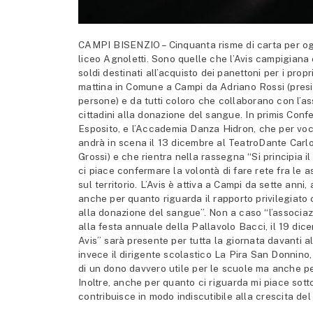
CAMPI BISENZIO – Cinquanta risme di carta per ogni
liceo Agnoletti. Sono quelle che l’Avis campigian
soldi destinati all’acquisto dei panettoni per i prop
mattina in Comune a Campi da Adriano Rossi (presi
persone) e da tutti coloro che collaborano con l’a
cittadini alla donazione del sangue. In primis Con
Esposito, e l’Accademia Danza Hidron, che per voce 
andrà in scena il 13 dicembre al TeatroDante Carlo 
Grossi) e che rientra nella rassegna “Si principia i
ci piace confermare la volontà di fare rete fra le a
sul territorio. L’Avis è attiva a Campi da sette anni
anche per quanto riguarda il rapporto privilegiato
alla donazione del sangue”. Non a caso “l’associazi
alla festa annuale della Pallavolo Bacci, il 19 di
Avis” sarà presente per tutta la giornata davanti al
invece il dirigente scolastico La Pira San Donnino, O
di un dono davvero utile per le scuole ma anche p
Inoltre, anche per quanto ci riguarda mi piace sott
contribuisce in modo indiscutibile alla crescita del 