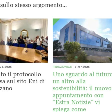
i sullo stesso argomento...
.08.2026
REDAZIONALE
31.07.2026
to il protocollo
Uno sguardo al futuro
sa sul sito Eni di
un altro alla
zano
sostenibilità: il nuovo
appuntamento con
“Estra Notizie” vi
spiega come