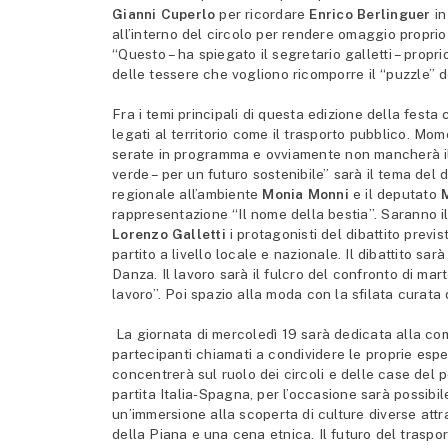
Gianni Cuperlo
per ricordare
Enrico Berlinguer
i
all’interno del circolo per rendere omaggio proprio
“Questo – ha spiegato il segretario galletti – prop
delle tessere che vogliono ricomporre il “puzzle” de
Fra i temi principali di questa edizione della fest
legati al territorio come il trasporto pubblico. Mo
serate in programma e ovviamente non mancherà il 
verde – per un futuro sostenibile” sarà il tema del 
regionale all’ambiente
Monia Monni
e il deputato
rappresentazione “Il nome della bestia”. Saranno i
Lorenzo Galletti
i protagonisti del dibattito previs
partito a livello locale e nazionale. Il dibattito s
Danza. Il lavoro sarà il fulcro del confronto di mart
lavoro”. Poi spazio alla moda con la sfilata curata
La giornata di mercoledì 19 sarà dedicata alla comun
partecipanti chiamati a condividere le proprie esper
concentrerà sul ruolo dei circoli e delle case del 
partita Italia-Spagna, per l’occasione sarà possibil
un’immersione alla scoperta di culture diverse attr
della Piana e una cena etnica. Il futuro del traspor