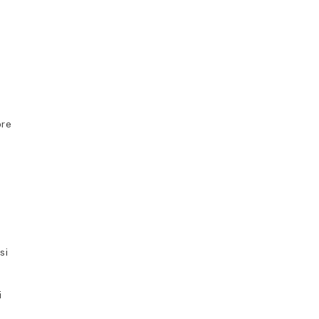
ore
si
i