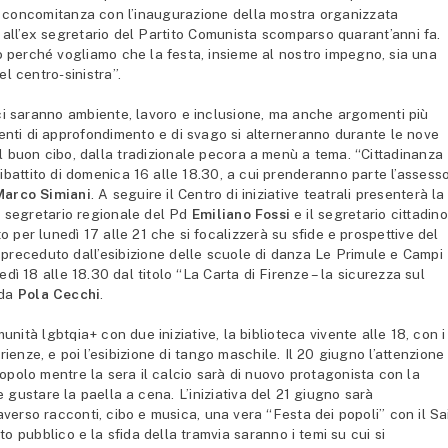
n concomitanza con l’inaugurazione della mostra organizzata
 all’ex segretario del Partito Comunista scomparso quarant’anni fa.
rio perché vogliamo che la festa, insieme al nostro impegno, sia una
l centro-sinistra”.
a ci saranno ambiente, lavoro e inclusione, ma anche argomenti più
menti di approfondimento e di svago si alterneranno durante le nove
buon cibo, dalla tradizionale pecora a menù a tema. “Cittadinanza
dibattito di domenica 16 alle 18.30, a cui prenderanno parte l’assess
Marco Simiani
. A seguire il Centro di iniziative teatrali presenterà la
l segretario regionale del Pd
Emiliano Fossi
e il segretario cittadino
to per lunedì 17 alle 21 che si focalizzerà su sfide e prospettive del
arà preceduto dall’esibizione delle scuole di danza Le Primule e Campi
edì 18 alle 18.30 dal titolo “La Carta di Firenze – la sicurezza sul
 da
Pola Cecchi
.
ità lgbtqia+ con due iniziative, la biblioteca vivente alle 18, con i
ienze, e poi l’esibizione di tango maschile. Il 20 giugno l’attenzione 
popolo mentre la sera il calcio sarà di nuovo protagonista con la
e gustare la paella a cena. L’iniziativa del 21 giugno sarà
averso racconti, cibo e musica, una vera “Festa dei popoli” con il Sa
to pubblico e la sfida della tramvia saranno i temi su cui si