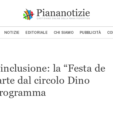
Piana Notizie
Le notizie della Piana
NOTIZIE
EDITORIALE
CHI SIAMO
PUBBLICITÀ
CO
MOSTRA/NASCONDI CERCA
inclusione: la “Festa de
arte dal circolo Dino
 programma