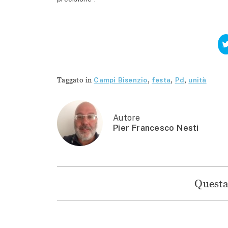
Taggato in
Campi Bisenzio
,
festa
,
Pd
,
unità
Autore
Pier Francesco Nesti
Questa 