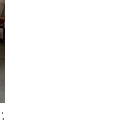
in
no