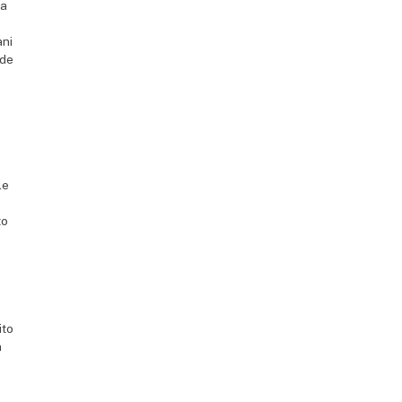
la
ani
ede
le
to
ito
n