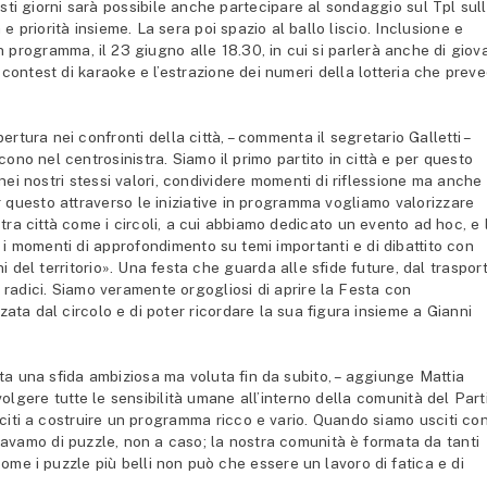
esti giorni sarà possibile anche partecipare al sondaggio sul Tpl sul
 e priorità insieme. La sera poi spazio al ballo liscio. Inclusione e
in programma, il 23 giugno alle 18.30, in cui si parlerà anche di giov
n contest di karaoke e l’estrazione dei numeri della lotteria che prev
rtura nei confronti della città, – commenta il segretario Galletti –
cono nel centrosinistra. Siamo il primo partito in città e per questo
nei nostri stessi valori, condividere momenti di riflessione ma anche
r questo attraverso le iniziative in programma vogliamo valorizzare
ra città come i circoli, a cui abbiamo dedicato un evento ad hoc, e 
 i momenti di approfondimento su temi importanti e di dibattito con
ni del territorio». Una festa che guarda alle sfide future, dal traspor
 radici. Siamo veramente orgogliosi di aprire la Festa con
ata dal circolo e di poter ricordare la sua figura insieme a Gianni
ta una sfida ambiziosa ma voluta fin da subito, – aggiunge Mattia
olgere tutte le sensibilità umane all’interno della comunità del Part
iti a costruire un programma ricco e vario. Quando siamo usciti co
arlavamo di puzzle, non a caso; la nostra comunità è formata da tanti
ome i puzzle più belli non può che essere un lavoro di fatica e di