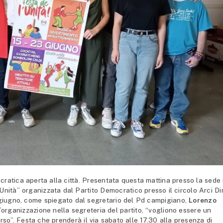
tica aperta alla città. Presentata questa mattina presso la sede 
Unità” organizzata dal Partito Democratico presso il circolo Arci Di
 giugno, come spiegato dal segretario del Pd campigiano,
Lorenzo
l’organizzazione nella segreteria del partito, “vogliono essere un
so”. Festa che prenderà il via sabato alle 17.30 alla presenza di