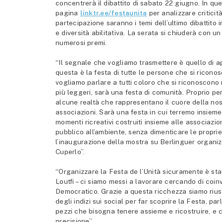
concentrerà il dibattito di sabato 22 giugno. In qu
pagina
linktr.ee/festaunita
per analizzare criticità
partecipazione saranno i temi dell’ultimo dibattito 
e diversità abilitativa. La serata si chiuderà con u
numerosi premi.
“Il segnale che vogliamo trasmettere è quello di ape
questa è la festa di tutte le persone che si riconos
vogliamo parlare a tutti coloro che si riconoscono 
più leggeri, sarà una festa di comunità. Proprio pe
alcune realtà che rappresentano il cuore della nost
associazioni. Sarà una festa in cui terremo insieme
momenti ricreativi costruiti insieme alle associazio
pubblico all’ambiente, senza dimenticare le proprie
l’inaugurazione della mostra su Berlinguer organizz
Cuperlo”.
“Organizzare la Festa de l’Unità sicuramente è sta
Loutfi – ci siamo messi a lavorare cercando di coinv
Democratico. Grazie a questa ricchezza siamo riusc
degli indizi sui social per far scoprire la Festa, p
pezzi che bisogna tenere assieme e ricostruire, e c
precisione”.