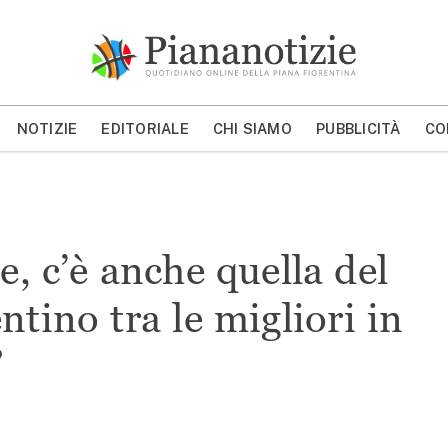
Piana Notizie
Le notizie della Piana
NOTIZIE
EDITORIALE
CHI SIAMO
PUBBLICITÀ
CO
MOSTRA/NASCONDI CERCA
, c’è anche quella del
ntino tra le migliori in
”