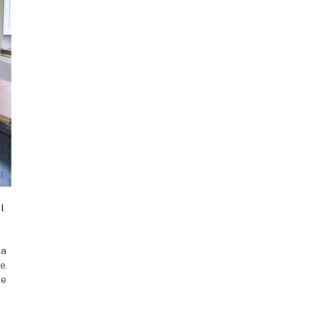
l
 a
e.
le
o