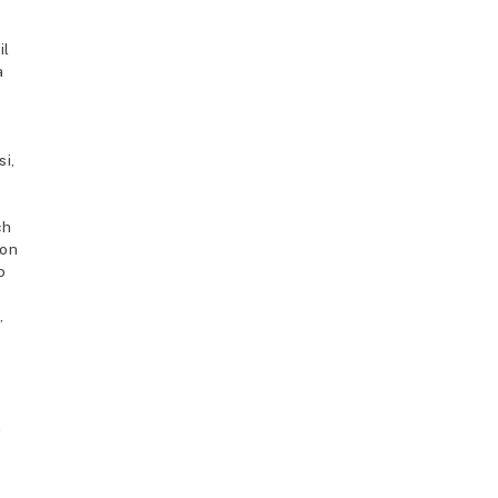
il
a
si,
ch
con
o
,
a