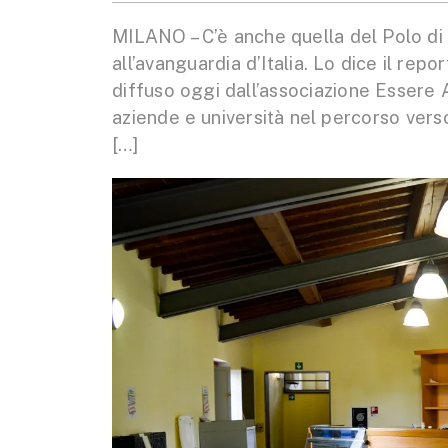
MILANO – C’è anche quella del Polo di 
all’avanguardia d’Italia. Lo dice il rep
diffuso oggi dall’associazione Essere
aziende e università nel percorso verso
[…]