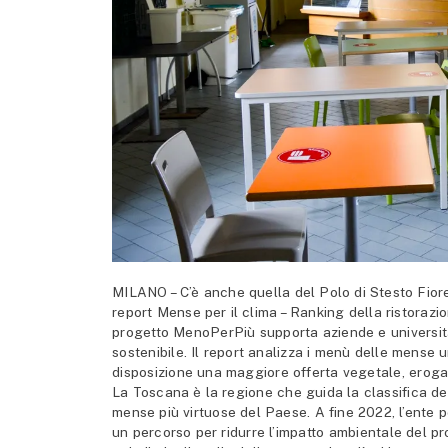
MILANO – C’è anche quella del Polo di Stesto Fiorent
report Mense per il clima – Ranking della ristorazi
progetto MenoPerPiù supporta aziende e università
sostenibile. Il report analizza i menù delle mense u
disposizione una maggiore offerta vegetale, erogand
La Toscana è la regione che guida la classifica dell
mense più virtuose del Paese. A fine 2022, l’ente per
un percorso per ridurre l’impatto ambientale del pro