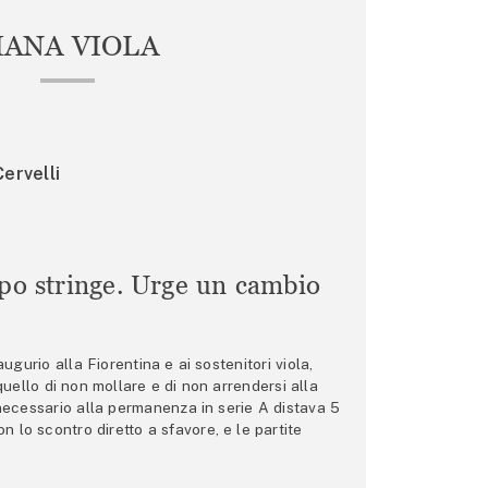
IANA VIOLA
ervelli
mpo stringe. Urge un cambio
gurio alla Fiorentina e ai sostenitori viola,
 quello di non mollare e di non arrendersi alla
 necessario alla permanenza in serie A distava 5
n lo scontro diretto a sfavore, e le partite