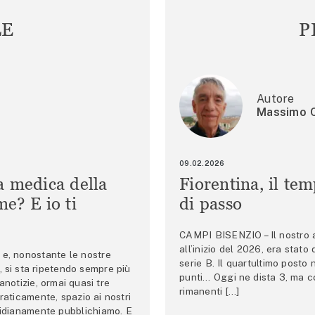
LE
P
Autore
Massimo C
09.02.2026
a medica della
Fiorentina, il te
e? E io ti
di passo
CAMPI BISENZIO – Il nostro au
all’inizio del 2026, era stato
e, nonostante le nostre
serie B. Il quartultimo posto
 si sta ripetendo sempre più
punti… Oggi ne dista 3, ma co
anotizie, ormai quasi tre
rimanenti […]
raticamente, spazio ai nostri
tidianamente pubblichiamo. E