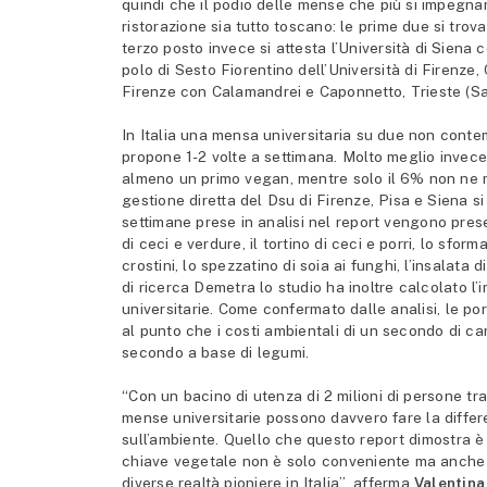
quindi che il podio delle mense che più si impegnan
ristorazione sia tutto toscano: le prime due si tro
terzo posto invece si attesta l’Università di Sien
polo di Sesto Fiorentino dell’Università di Firenze,
Firenze con Calamandrei e Caponnetto, Trieste (S
In Italia una mensa universitaria su due non contem
propone 1-2 volte a settimana. Molto meglio invece
almeno un primo vegan, mentre solo il 6% non ne 
gestione diretta del Dsu di Firenze, Pisa e Siena si
settimane prese in analisi nel report vengono presen
di ceci e verdure, il tortino di ceci e porri, lo sfor
crostini, lo spezzatino di soia ai funghi, l’insalata 
di ricerca Demetra lo studio ha inoltre calcolato l’i
universitarie. Come confermato dalle analisi, le po
al punto che i costi ambientali di un secondo di car
secondo a base di legumi.
“Con un bacino di utenza di 2 milioni di persone tra
mense universitarie possono davvero fare la differ
sull’ambiente. Quello che questo report dimostra è c
chiave vegetale non è solo conveniente ma anche 
diverse realtà pioniere in Italia”, afferma
Valentina 