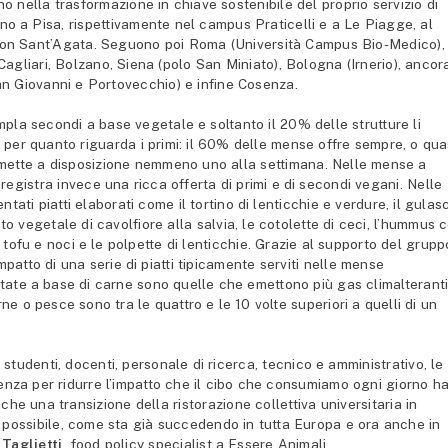
o nella trasformazione in chiave sostenibile del proprio servizio di
vano a Pisa, rispettivamente nel campus Praticelli e a Le Piagge, al
a con Sant’Agata. Seguono poi Roma (Università Campus Bio-Medico), 
 Cagliari, Bolzano, Siena (polo San Miniato), Bologna (Irnerio), ancor
an Giovanni e Portovecchio) e infine Cosenza.
pla secondi a base vegetale e soltanto il 20% delle strutture li
 per quanto riguarda i primi: il 60% delle mense offre sempre, o qua
mette a disposizione nemmeno uno alla settimana. Nelle mense a
 registra invece una ricca offerta di primi e di secondi vegani. Nelle
tati piatti elaborati come il tortino di lenticchie e verdure, il gulas
mato vegetale di cavolfiore alla salvia, le cotolette di ceci, l’hummus 
di tofu e noci e le polpette di lenticchie. Grazie al supporto del grupp
mpatto di una serie di piatti tipicamente serviti nelle mense
rtate a base di carne sono quelle che emettono più gas climalteranti
ne o pesce sono tra le quattro e le 10 volte superiori a quelli di un
 studenti, docenti, personale di ricerca, tecnico e amministrativo, le
enza per ridurre l’impatto che il cibo che consumiamo ogni giorno h
he una transizione della ristorazione collettiva universitaria in
possibile, come sta già succedendo in tutta Europa e ora anche in
Taglietti,
food policy specialist a Essere Animali.