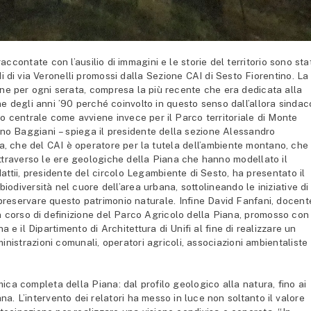
ontate con l’ausilio di immagini e le storie del territorio sono stat
idi di via Veronelli promossi dalla Sezione CAI di Sesto Fiorentino. La
one per ogni serata, compresa la più recente che era dedicata alla
ne degli anni ’90 perché coinvolto in questo senso dall’allora sindac
centrale come avviene invece per il Parco territoriale di Monte
ino Baggiani – spiega il presidente della sezione Alessandro
, che del CAI è operatore per la tutela dell’ambiente montano, che
attraverso le ere geologiche della Piana che hanno modellato il
attii, presidente del circolo Legambiente di Sesto, ha presentato il
odiversità nel cuore dell’area urbana, sottolineando le iniziative di
reservare questo patrimonio naturale. Infine David Fanfani, docent
o in corso di definizione del Parco Agricolo della Piana, promosso con
e il Dipartimento di Architettura di Unifi al fine di realizzare un
nistrazioni comunali, operatori agricoli, associazioni ambientaliste
ica completa della Piana: dal profilo geologico alla natura, fino ai
ana. L’intervento dei relatori ha messo in luce non soltanto il valore