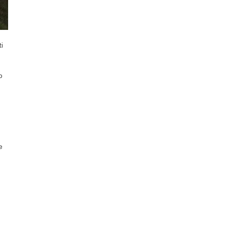
i
o
e