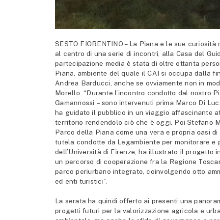
SESTO FIORENTINO – La Piana e le sue curiosità racc
al centro di una serie di incontri, alla Casa del Gu
partecipazione media è stata di oltre ottanta pers
Piana, ambiente del quale il CAI si occupa dalla fi
Andrea Barducci, anche se ovviamente non in modo 
Morello. “Durante l’incontro condotto dal nostro P
Gamannossi – sono intervenuti prima Marco Di Luca
ha guidato il pubblico in un viaggio affascinante 
territorio rendendolo ciò che è oggi. Poi Stefano M
Parco della Piana come una vera e propria oasi di bi
tutela condotte da Legambiente per monitorare e p
dell’Università di Firenze, ha illustrato il progett
un percorso di cooperazione fra la Regione Toscana 
parco periurbano integrato, coinvolgendo otto ammi
ed enti turistici”.
La serata ha quindi offerto ai presenti una panoram
progetti futuri per la valorizzazione agricola e urb