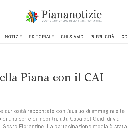
Piana Notizie
Le notizie della Piana
NOTIZIE
EDITORIALE
CHI SIAMO
PUBBLICITÀ
CO
MOSTRA/NASCONDI CERCA
ella Piana con il CAI
uriosità raccontate con l’ausilio di immagini e le
 di una serie di incontri, alla Casa del Guidi di via
i Sesto Fiorentino. La partecipazione media è stata