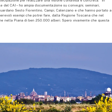
ecipazione per realizzare una visione condivisa e concreta. “In
lle del CAI – ho ampia documentazione su convegni, seminari,
riguardano Sesto Fiorentino, Campi, Calenzano e che hanno portato a
umerevoli esempi che potrei fare, dalla Regione Toscana che nel
ne nella Piana di ben 250.000 alberi. Spero vivamente che questa