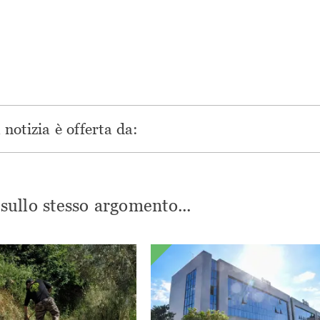
in
una
una
una
una
nuova
nuova
nuova
nuova
finestra)
finestra)
finestra)
finestra)
notizia è offerta da:
i sullo stesso argomento...