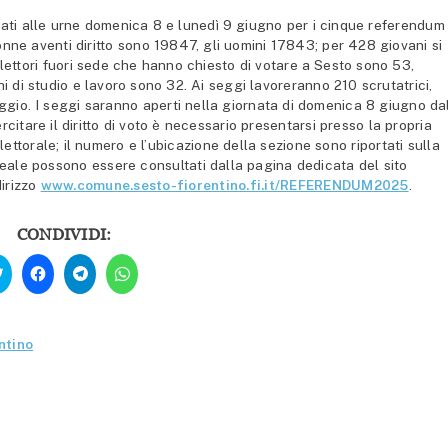
i alle urne domenica 8 e lunedì 9 giugno per i cinque referendum
donne aventi diritto sono 19847, gli uomini 17843; per 428 giovani si
 elettori fuori sede che hanno chiesto di votare a Sesto sono 53,
i di studio e lavoro sono 32. Ai seggi lavoreranno 210 scrutatrici,
seggio. I seggi saranno aperti nella giornata di domenica 8 giugno da
rcitare il diritto di voto è necessario presentarsi presso la propria
ettorale; il numero e l’ubicazione della sezione sono riportati sulla
o reale possono essere consultati dalla pagina dedicata del sito
dirizzo
www.comune.sesto-fiorentino.fi.it/REFERENDUM2025
.
CONDIVIDI:
Fai
Fai
Fai
Fai
clic
clic
clic
clic
qui
per
per
per
per
condividere
condividere
condividere
condividere
su
su
su
su
Facebook
Telegram
WhatsApp
Twitter
(Si
(Si
(Si
ntino
(Si
apre
apre
apre
apre
in
in
in
in
una
una
una
una
nuova
nuova
nuova
nuova
finestra)
finestra)
finestra)
finestra)