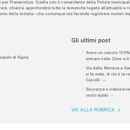
er Piananotizie. Quella con il comandante della Polizia municipale s
trerà, chiarirà, approfondirà tutte le tematiche legate all’attualità e
mento della testata – che comunque sta facendo registrare numeri imp
Gli ultimi post
Avere un veicolo 100% e
cipale di Signa
entrare nelle Zone a tra
Via della Monaca a San
si fa male, di chi è la
Caciolli
Sicurezza e videosorve
vostri dubbi
VAI ALLA RUBRICA