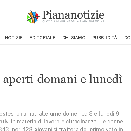
Piana Notizie
Le notizie della Piana
NOTIZIE
EDITORIALE
CHI SIAMO
PUBBLICITÀ
CO
MOSTRA/NASCONDI CERCA
 aperti domani e lunedì
esi chiamati alle urne domenica 8 e lunedì 9
ivi in materia di lavoro e cittadinanza. Le donne
7843; per 428 giovani si tratterà del primo voto in