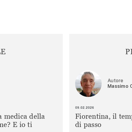
LE
P
Autore
Massimo C
09.02.2026
a medica della
Fiorentina, il te
e? E io ti
di passo