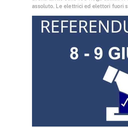
assoluto. Le elettrici ed elettori fuori