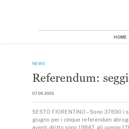
Vai
la
contenuto
HOME
NEWS
Referendum: seggi
07.06.2025
SESTO FIORENTINO – Sono 37690 i sest
giugno per i cinque referendum abrogat
aventi diritto sono 19847, gli uomini 1