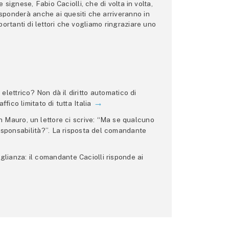
ignese, Fabio Caciolli, che di volta in volta,
 risponderà anche ai quesiti che arriveranno in
ortanti di lettori che vogliamo ringraziare uno
lettrico? Non dà il diritto automatico di
ffico limitato di tutta Italia
 Mauro, un lettore ci scrive: “Ma se qualcuno
 responsabilità?”. La risposta del comandante
glianza: il comandante Caciolli risponde ai