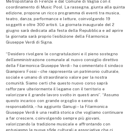
Metropolitana di Firenze e dal Comune di Vaglia con il
coordinamento di Music Pool. La rassegna, giunta alla quinta
edizione, propone un ricco programma di eventi tra musica,
teatro, danza, performance e letture, coinvolgendo 19
soggetti e oltre 300 artisti. La giornata inaugurale del 2
giugno sarà dedicata alla festa della Repubblica e ad aprire
la giornata sarà proprio l’esibizione della Filarmonica
Giuseppe Verdi di Signa.
“Desidero rivolgere le congratulazioni e il pieno sostegno
dell’amministrazione comunale al nuovo consiglio direttivo
della Filarmonica Giuseppe Verdi – ha commentato il sindaco
Giampiero Fossi – che rappresenta un patrimonio culturale,
sociale e umano di straordinario valore per la nostra
comunità. Siamo certi che questo nuovo corso saprà
rafforzare ulteriormente il legame con il territorio e
valorizzare il grande lavoro svolto in questi anni”. “Assumo
questo incarico con grande orgoglio e senso di
responsabilità, – ha aggiunto Ganugi – la Filarmonica
Giuseppe Verdi è una realtà storica che vogliamo continuare
a far crescere, coinvolgendo sempre più giovani,
valorizzando la tradizione musicale e affrontando con
entusiasmo le nuove sfide culturali e associative che ci