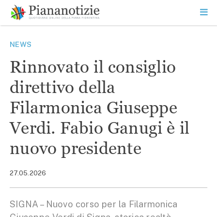
Vai
la
SEARCH
ME
contenuto
PR
Piana Notizie
Le notizie della Piana
NEWS
Rinnovato il consiglio
direttivo della
Filarmonica Giuseppe
Verdi. Fabio Ganugi è il
nuovo presidente
27.05.2026
SIGNA – Nuovo corso per la Filarmonica