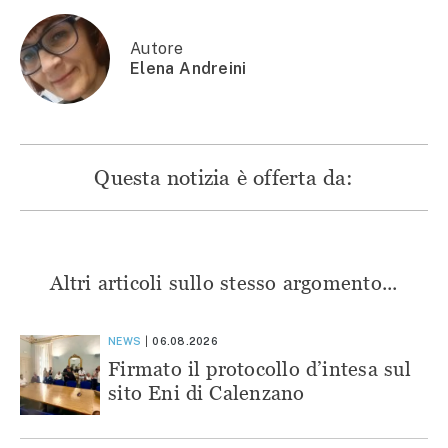
una
nuova
nuova
nuova
nuova
finestra)
finestra)
finestra)
finestra)
Autore
Elena Andreini
Questa notizia è offerta da:
Altri articoli sullo stesso argomento...
NEWS
06.08.2026
Firmato il protocollo d’intesa sul
sito Eni di Calenzano