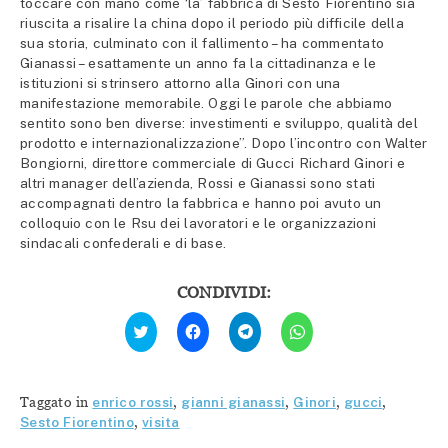
toccare con mano come ‘la’ fabbrica di Sesto Fiorentino sia
riuscita a risalire la china dopo il periodo più difficile della
sua storia, culminato con il fallimento – ha commentato
Gianassi – esattamente un anno fa la cittadinanza e le
istituzioni si strinsero attorno alla Ginori con una
manifestazione memorabile. Oggi le parole che abbiamo
sentito sono ben diverse: investimenti e sviluppo, qualità del
prodotto e internazionalizzazione”. Dopo l’incontro con Walter
Bongiorni, direttore commerciale di Gucci Richard Ginori e
altri manager dell’azienda, Rossi e Gianassi sono stati
accompagnati dentro la fabbrica e hanno poi avuto un
colloquio con le Rsu dei lavoratori e le organizzazioni
sindacali confederali e di base.
CONDIVIDI:
Fai
Fai
Fai
Fai
clic
clic
clic
clic
qui
per
per
per
per
condividere
condividere
condividere
condividere
su
su
su
su
Facebook
Telegram
WhatsApp
Twitter
(Si
(Si
(Si
Taggato in
enrico rossi
,
gianni gianassi
,
Ginori
,
gucci
,
(Si
apre
apre
apre
apre
in
in
in
Sesto Fiorentino
,
visita
in
una
una
una