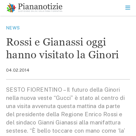
Vai
la
SEARCH
ME
contenuto
PR
Piana Notizie
Le notizie della Piana
NEWS
Rossi e Gianassi oggi
hanno visitato la Ginori
04.02.2014
SESTO FIORENTINO – Il futuro della Ginori
nella nuova veste “Gucci” è stato al centro di
una visita avvenuta questa mattina da parte
del presidente della Regione Enrico Rossi e
del sindaco Gianni Gianassi alla manifattura
sestese. “È bello toccare con mano come ‘la’