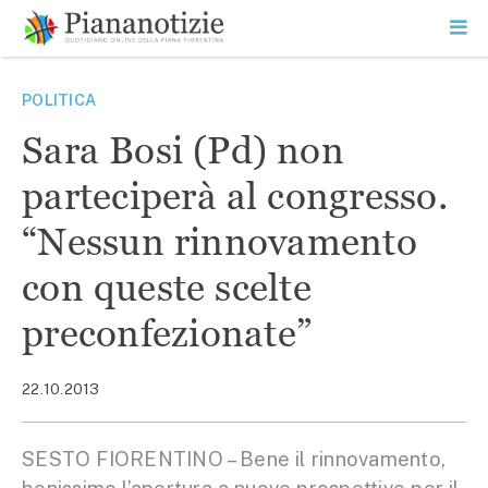
Vai
la
SEARCH
ME
contenuto
PR
Piana Notizie
Le notizie della Piana
POLITICA
Sara Bosi (Pd) non
parteciperà al congresso.
“Nessun rinnovamento
con queste scelte
preconfezionate”
22.10.2013
SESTO FIORENTINO – Bene il rinnovamento,