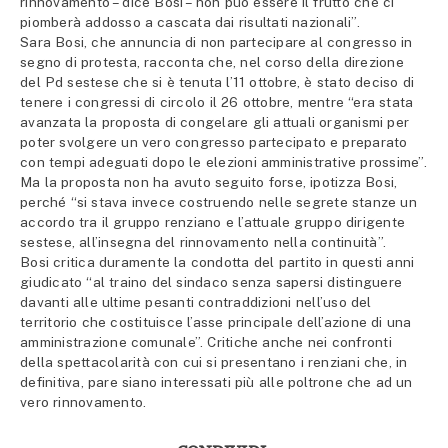
rinnovamento – dice Bosi – non può essere il frutto che ci
piomberà addosso a cascata dai risultati nazionali”.
Sara Bosi, che annuncia di non partecipare al congresso in
segno di protesta, racconta che, nel corso della direzione
del Pd sestese che si è tenuta l’11 ottobre, è stato deciso di
tenere i congressi di circolo il 26 ottobre, mentre “era stata
avanzata la proposta di congelare gli attuali organismi per
poter svolgere un vero congresso partecipato e preparato
con tempi adeguati dopo le elezioni amministrative prossime”.
Ma la proposta non ha avuto seguito forse, ipotizza Bosi,
perché “si stava invece costruendo nelle segrete stanze un
accordo tra il gruppo renziano e l’attuale gruppo dirigente
sestese, all’insegna del rinnovamento nella continuità”.
Bosi critica duramente la condotta del partito in questi anni
giudicato “al traino del sindaco senza sapersi distinguere
davanti alle ultime pesanti contraddizioni nell’uso del
territorio che costituisce l’asse principale dell’azione di una
amministrazione comunale”. Critiche anche nei confronti
della spettacolarità con cui si presentano i renziani che, in
definitiva, pare siano interessati più alle poltrone che ad un
vero rinnovamento.